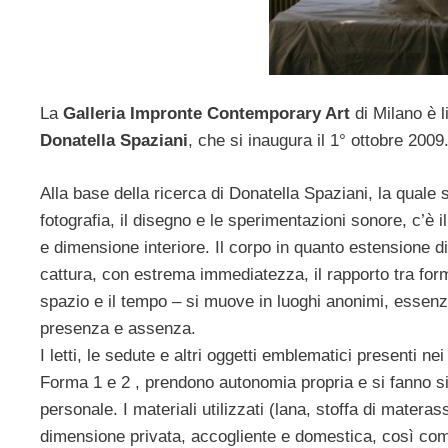
La
Galleria Impronte Contemporary Art
di Milano è 
Donatella Spaziani
, che si inaugura il 1° ottobre 2009
Alla base della ricerca di Donatella Spaziani, la quale 
fotografia, il disegno e le sperimentazioni sonore, c’è i
e dimensione interiore. Il corpo in quanto estensione di
cattura, con estrema immediatezza, il rapporto tra forma
spazio e il tempo – si muove in luoghi anonimi, essenzi
presenza e assenza.
I letti, le sedute e altri oggetti emblematici presenti n
Forma 1 e 2 , prendono autonomia propria e si fanno s
personale. I materiali utilizzati (lana, stoffa di mater
dimensione privata, accogliente e domestica, così come l