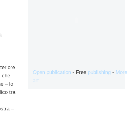
a
teriore
Open publication
- Free
publishing
-
More
o che
art
e – lo
ico tra
ostra –