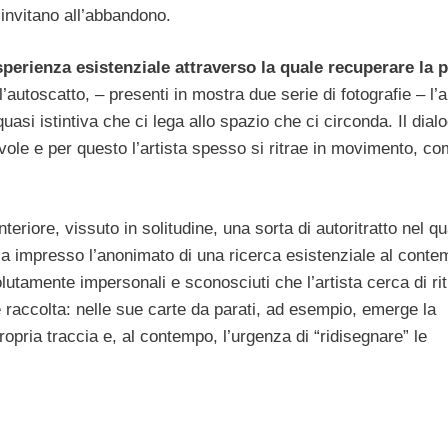
 invitano all’abbandono.
sperienza esistenziale attraverso la quale recuperare la 
’autoscatto, – presenti in mostra due serie di fotografie – l’a
uasi istintiva che ci lega allo spazio che ci circonda. Il dial
evole e per questo l’artista spesso si ritrae in movimento, co
teriore, vissuto in solitudine, una sorta di autoritratto nel qu
eca impresso l’anonimato di una ricerca esistenziale al cont
lutamente impersonali e sconosciuti che l’artista cerca di ri
 e raccolta: nelle sue carte da parati, ad esempio, emerge la
ropria traccia e, al contempo, l’urgenza di “ridisegnare” le