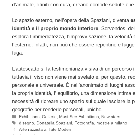
d’animale, rifiniti con cura, creano comode sedute che
Lo spazio esterno, nell’opera della Spaziani, diventa
e
identità e il proprio mondo interiore
. Servendosi dell
esplora l’immediatezza, l’improvvisazione, la velocità q
l’esterno, infatti, non può che essere repentino e fugg
fuga.
L’autoscatto si fa testimonianza visiva di un percorso in
tuttavia il viso non viene mai svelato e, per questo, r
personale e universale. È nell’anonimato di luoghi asso
la propria identità, l’ equilibrio, una dimensione intima
necessità di ricreare uno spazio sul quale lasciare la p
geografie per renderle personali, uniche.
Categorie
Exhibitions
,
Gallerie
,
Must See Exhibitions
,
New stars
Tag
disegno
,
Donatella Spaziani
,
Fotografia
,
mostre a milano
Arte razzista al Tate Modern