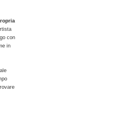
propria
rtista
ogo con
me in
ale
empo
trovare