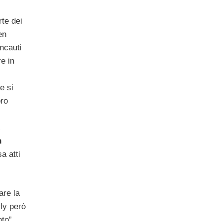
rte dei
en
incauti
e in
e si
oro
n
a atti
are la
rly però
to”.