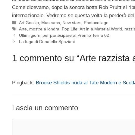
Come dicevamo, dopo la sonora botta Rob Pruitt si ripr
internazionale. Vedremo se questa volta la perderà del 
Categorie
Art Gossip
,
Museums
,
New stars
,
Photocollage
Tag
Arte
,
mostre a londra
,
Pop Life: Art in a Material World
,
razz
Ultimi giorni per partecipare al Premio Terna 02
La fuga di Donatella Spaziani
1 commento su “Arte razzista 
Pingback:
Brooke Shields nuda al Tate Modern e Scotl
Lascia un commento
Commento