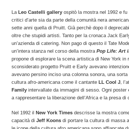
La
Leo Castelli gallery
ospitò la mostra nel 1992 e fu 
critici d’arte sia da parte della comunità nera america
sette anni quella di Pruitt. Già perchè dopo il deprecab
oltre che stupidi artisti. Tanto per la cronaca Jack Ea
un’azienda di catering. Non pago di questo il Tate Mode
un’intera stanza nel corso della mostra
Pop Life: Art 
propone di esplorare la scena artistica di New York in
sconsiderato progetto Pruitt e Early avevano intenzione
avevano persino inciso una colonna sonora, una sorta di
cultura afro-americana come il cantante
LL Cool J
, l’
Family
intervallate da immagini di sesso. Ogni poster era
a rappresentare la liberazione dell’Africa e la presa di
Nel 1992 il
New York Times
descrisse la mostra come
capacità di
Jeff Koons
di portare la cultura di massa a
le icone della cultura afro americana sono affiancate