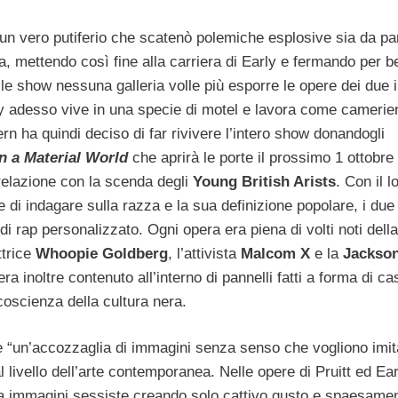
un vero putiferio che scatenò polemiche esplosive sia da pa
na, mettendo così fine alla carriera di Early e fermando per b
ile show nessuna galleria volle più esporre le opere dei due 
rly adesso vive in una specie di motel e lavora come camerier
rn ha quindi deciso di far rivivere l’intero show donandogli
in a Material World
che aprirà le porte il prossimo 1 ottobre 
 relazione con la scenda degli
Young British Arists
.
Con il l
 di indagare sulla razza e la sua definizione popolare, i due
 rap personalizzato. Ogni opera era piena di volti noti della
attrice
Whoopie Goldberg
, l’attivista
Malcom X
e la
Jackso
 inoltre contenuto all’interno di pannelli fatti a forma di cas
 coscienza della cultura nera.
 “un’accozzaglia di immagini senza senso che vogliono imit
l livello dell’arte contemporanea. Nelle opere di Pruitt ed Ea
 da immagini sessiste creando solo cattivo gusto e spaesamen