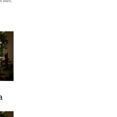
w stars
,
a