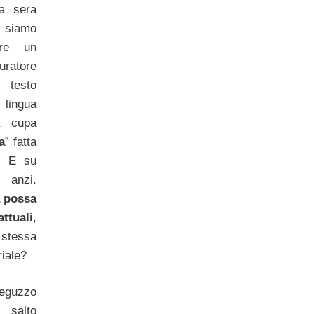
la sera
e siamo
ere un
ratore
 testo
 lingua
a cupa
a
” fatta
. E su
 anzi.
a possa
attuali
,
 stessa
iale?
guzzo
 salto