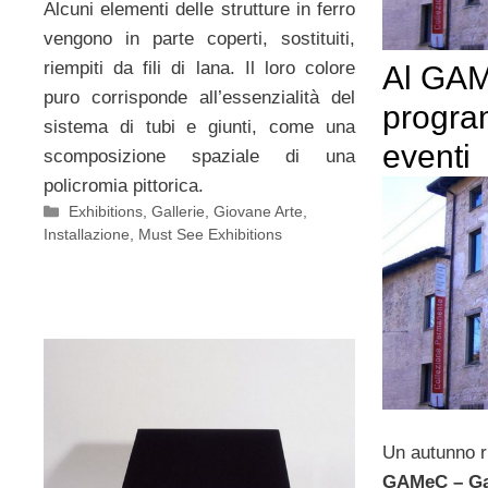
Alcuni elementi delle strutture in ferro
vengono in parte coperti, sostituiti,
riempiti da fili di lana. Il loro colore
Al GA
puro corrisponde all’essenzialità del
progra
sistema di tubi e giunti, come una
eventi
scomposizione spaziale di una
policromia pittorica.
Categorie
Exhibitions
,
Gallerie
,
Giovane Arte
,
Installazione
,
Must See Exhibitions
Un autunno r
GAMeC – Gal