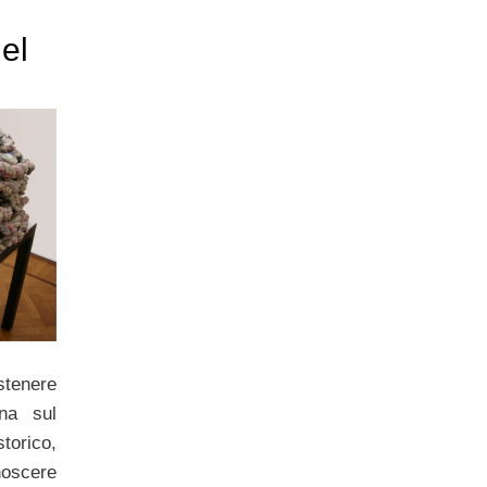
del
stenere
ana sul
torico,
cere