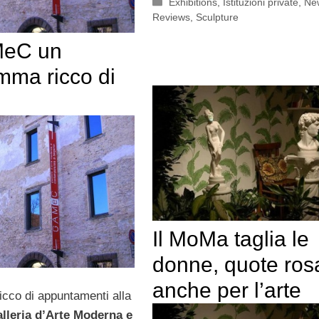
Categorie
Exhibitions
,
Istituzioni private
,
Ne
Reviews
,
Sculpture
MeC un
mma ricco di
Il MoMa taglia le
donne, quote ros
anche per l’arte
icco di appuntamenti alla
leria d’Arte Moderna e