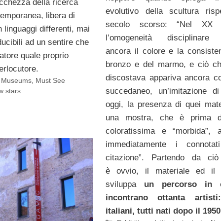
ricchezza della ricerca
evolutivo della scultura risp
temporanea, libera di
secolo scorso: “Nel XX 
linguaggi differenti, mai
l’omogeneità disciplinare
ducibili ad un sentire che
ancora il colore e la consiste
atore quale proprio
bronzo e del marmo, e ciò ch
terlocutore.
discostava appariva ancora 
,
Museums
,
Must See
succedaneo, un’imitazione di 
 stars
oggi, la presenza di quei mater
una mostra, che è prima di
coloratissima e “morbida”, 
immediatamente i connotati
citazione”. Partendo da c
è ovvio, il materiale ed il 
sviluppa
un percorso in 
incontrano ottanta artisti:
italiani, tutti nati dopo il 1950