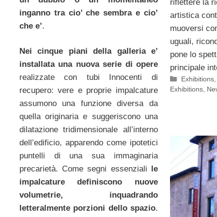
riflettere la 
inganno tra cio’ che sembra e cio’
artistica con
che e’
.
muoversi con 
uguali, ricon
Nei cinque piani della galleria e’
pone lo spett
installata una nuova serie di opere
principale in
realizzate con tubi Innocenti di
Categorie
Exhibitions
Exhibitions
,
New
recupero: vere e proprie impalcature
assumono una funzione diversa da
quella originaria e suggeriscono una
dilatazione tridimensionale all’interno
dell’edificio, apparendo come ipotetici
puntelli di una sua immaginaria
precarietà. Come segni essenziali
le
impalcature definiscono nuove
volumetrie, inquadrando
letteralmente porzioni dello spazio
.