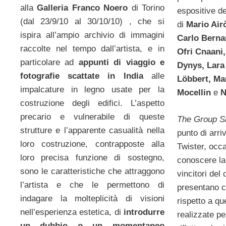
alla
Galleria Franco Noero
di Torino
espositive de
(dal 23/9/10 al 30/10/10) , che si
di
Mario Air
ispira all’ampio archivio di immagini
Carlo Bernar
raccolte nel tempo dall’artista, e in
Ofri Cnaani
particolare ad
appunti di viaggio e
Dynys, Lara 
fotografie scattate in India
alle
Löbbert, Mar
impalcature in legno usate per la
Mocellin
e
Ni
costruzione degli edifici. L’aspetto
precario e vulnerabile di queste
The Group 
strutture e l’apparente casualità nella
punto di arri
loro costruzione, contrapposte alla
Twister, occ
loro precisa funzione di sostegno,
conoscere la 
sono le caratteristiche che attraggono
vincitori del
l’artista e che le permettono di
presentano 
indagare la molteplicità di visioni
rispetto a qu
nell’esperienza estetica, di
introdurre
realizzate p
un dubbio o un momentaneo