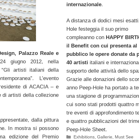
internazionale
.
A distanza di dodici mesi esatt
Hole festeggia il suo primo
compleanno con
HAPPY BIRT
il Benefit con cui presenta al
Design, Palazzo Reale e
pubblico le opere donate da p
24 giugno 2012, nella
40 artisti
italiani e internaziona
li artisti italiani della
supporto delle attività dello spa
temporanea”. L’evento
Grazie alle donazioni dello sco
residente di ACACIA – e
anno Peep-Hole ha portato a t
di artisti della collezione
una stagione di programmazion
cui sono stati prodotti quattro 
tre eventi di approfondimento t
ppresentate, dalla pittura
e quattro pubblicazioni del trim
ione. In mostra si possono
Peep-Hole Sheet.
ima edizione del Premio
Categorie
Exhibitions
,
Gallerie
,
Must See