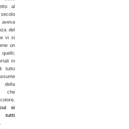
etto al
secolo
 aveva
nza del
e vi si
come un
quelli;
iali in
 tutto
assume
 della
iò che
colore,
cui si
 tutti
.