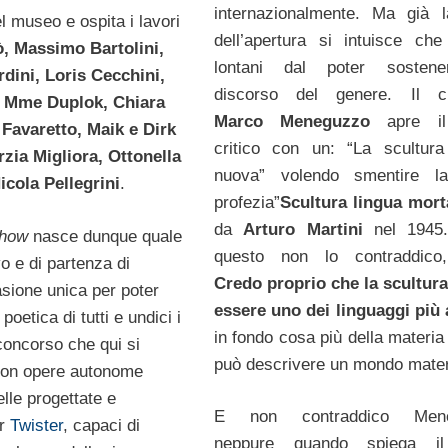
internazionalmente. Ma già 
l museo e ospita i lavori
dell’apertura si intuisce ch
ò, Massimo Bartolini,
lontani dal poter sosten
dini, Loris Cecchini,
discorso del genere. Il cu
, Mme Duplok, Chiara
Marco Meneguzzo
apre il
Favaretto, Maik e Dirk
critico con un: “La scultura
zia Migliora, Ottonella
nuova” volendo smentire l
cola Pellegrini
.
profezia”
Scultura lingua mort
da
Arturo Martini
nel 1945
Show
nasce dunque quale
questo non lo contraddico,
vo e di partenza di
Credo proprio che la scultur
asione unica per poter
essere uno dei linguaggi più 
poetica di tutti e undici i
in fondo cosa più della materia
 concorso che qui si
può descrivere un mondo mater
con opere autonome
elle progettate e
E non contraddico Mene
er
Twister
, capaci di
neppure quando spiega il