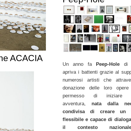
zione ACACIA
Un anno fa
Peep-Hole
di
apriva i battenti grazie al sup
numerosi artisti che attrav
donazione delle loro opere
permesso di iniziare q
avventura,
nata dalla nec
condivisa di creare un 
flessibile e capace di dialog
il contesto nazion