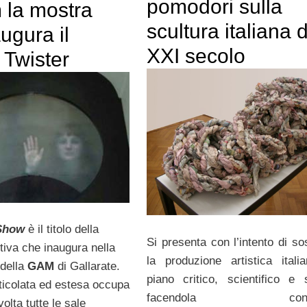
pomodori sulla
 la mostra
scultura italiana 
ugura il
XXI secolo
o Twister
Show
è il titolo della
Si presenta con l’intento di so
tiva che inaugura nella
la produzione artistica itali
 della
GAM
di Gallarate.
piano critico, scientifico e s
ticolata ed estesa occupa
facendola conos
volta tutte le sale