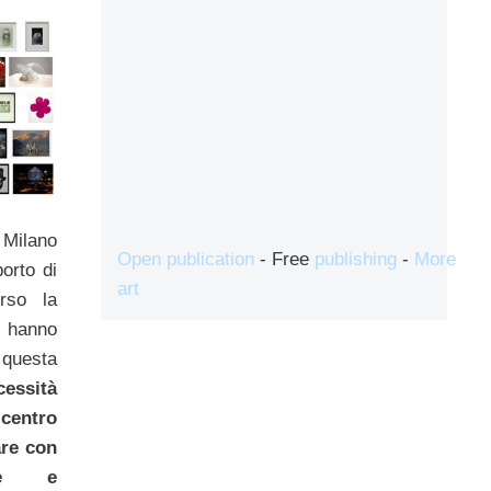
 Milano
Open publication
- Free
publishing
-
More
porto di
art
erso la
 hanno
uesta
essità
centro
are con
ale e