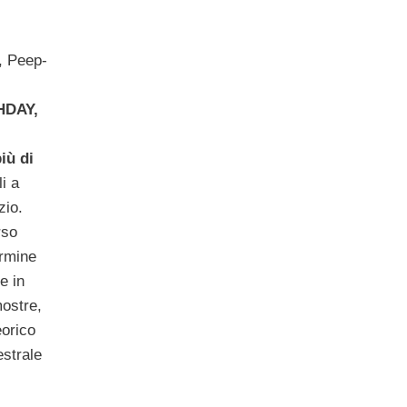
i, Peep-
HDAY,
iù di
li a
zio.
rso
ermine
e in
mostre,
eorico
estrale