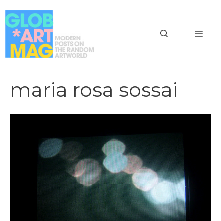
Vai
al
MEN
contenuto
maria rosa sossai