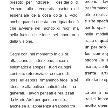
proprio la
prestito per indicare il desiderio di
trasformand
fermarsi alla stenografia asciutta ed
altri e reali
essenziale della cosa colta al volo,
e
site speci
anche quando questa non riguarda ciò
per lo spazi
che avviene nel mondo di fuori ma
nella modal
nella fucina delle idee, nel laboratorio
tratta di
quat
della visione.
un periodo 
fasi come q
Segni colti nel momento in cui si
ottobre (le 
affacciano all’attenzione, ancora
marzo, april
enigmatici e sospesi, fuori da ogni
trenta art
contesto referenziale, cercano di
altrettante o
porsi ed esporsi rimanendo fedeli a sé
stessi e alla polisemanticità che li ha
La prima mo
generati. I lavori pensati e realizzati
tredici impor
da Mario Airò per questa mostra,
molto diver
anche se all’apparenza errabondi tra