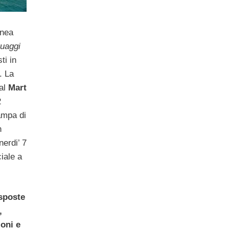
anea
guaggi
ti in
. La
al
Mart
2
ampa di
n
erdi’ 7
iale a
esposte
,
ioni e