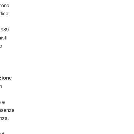
erona
dica
I
1989
isti
o
zione
n
e e
resenze
nza.