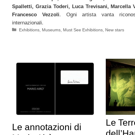
Spalletti, Grazia Toderi, Luca Trevisani, Marcella 
Francesco Vezzoli
. Ogni artista vanta riconos
internazionali.
Categorie
Exhibitions
,
Museums
,
Must See Exhibitions
,
New stars
Le Terr
Le annotazioni di
dell’H