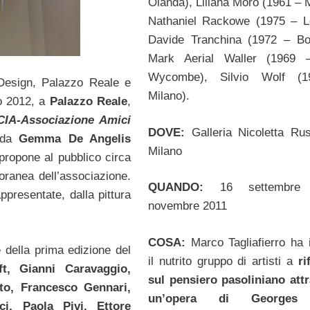
Olanda), Liliana Moro (1961 – M
Nathaniel Rackowe (1975 – L
Davide Tranchina (1972 – Bo
Mark Aerial Waller (1969 
Wycombe), Silvio Wolf (
Design, Palazzo Reale e
Milano).
o 2012, a
Palazzo Reale
,
CACIA-Associazione Amici
DOVE:
Galleria Nicoletta Ru
 da
Gemma De Angelis
Milano
 propone al pubblico circa
poranea dell’associazione.
QUANDO:
16 settembr
ppresentate, dalla pittura
novembre 2011
COSA:
Marco Tagliafierro ha i
 della prima edizione del
il nutrito gruppo di artisti a
ri
t, Gianni Caravaggio,
sul pensiero pasoliniano att
to, Francesco Gennari,
un’opera di Georges 
i, Paola Pivi, Ettore