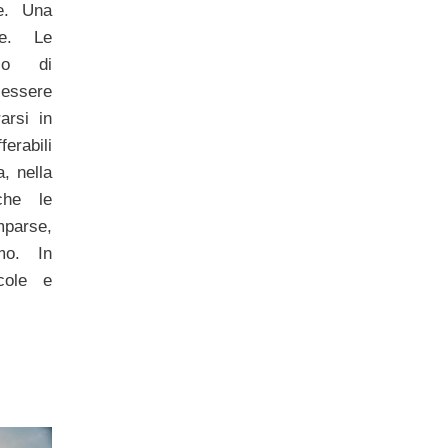
e. Una
ze. Le
olo di
 essere
arsi in
ferabili
, nella
che le
arse,
smo. In
cole e