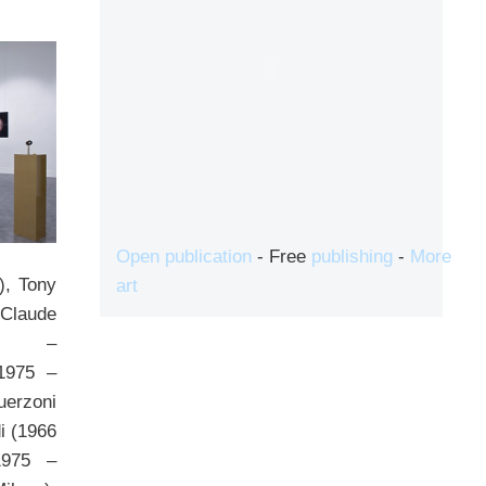
Open publication
- Free
publishing
-
More
), Tony
art
Claude
975 –
1975 –
erzoni
i (1966
1975 –