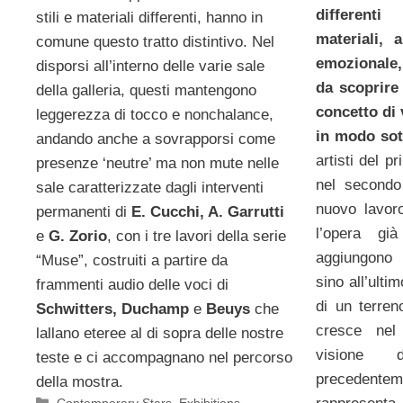
different
stili e materiali differenti, hanno in
materiali, 
comune questo tratto distintivo. Nel
emozionale,
disporsi all’interno delle varie sale
da scoprire 
della galleria, questi mantengono
concetto di 
leggerezza di tocco e nonchalance,
in modo sot
andando anche a sovrapporsi come
artisti del 
presenze ‘neutre’ ma non mute nelle
nel secondo
sale caratterizzate dagli interventi
nuovo lavor
permanenti di
E. Cucchi, A. Garrutti
l’opera g
e
G. Zorio
, con i tre lavori della serie
aggiungono 
“Muse”, costruiti a partire da
sino all’ulti
frammenti audio delle voci di
di un terren
Schwitters, Duchamp
e
Beuys
che
cresce nel
lallano eteree al di sopra delle nostre
visione 
teste e ci accompagnano nel percorso
precedent
della mostra.
Categorie
Contemporary Stars
,
Exhibitions
,