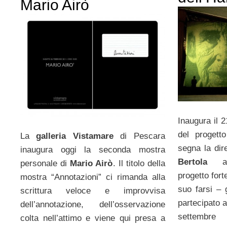
Mario Airò
Inaugura il 
del progetto
La
galleria Vistamare
di Pescara
segna la dire
inaugura oggi la seconda mostra
Bertola
a
personale di
Mario Airò
. Il titolo della
progetto fort
mostra “Annotazioni” ci rimanda alla
suo farsi – g
scrittura veloce e improvvisa
partecipato a
dell’annotazione, dell’osservazione
settembre 
colta nell’attimo e viene qui presa a