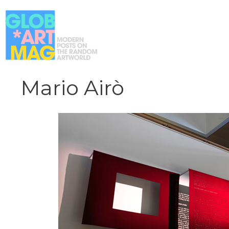
Vai
al
contenuto
Mario Airò