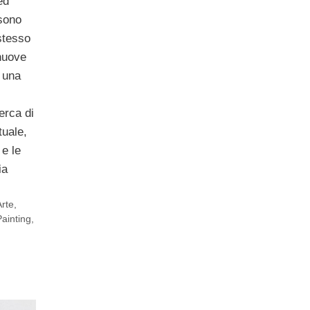
ed
 sono
 stesso
 nuove
 una
erca di
tuale,
 e le
ia
rte
,
Painting
,