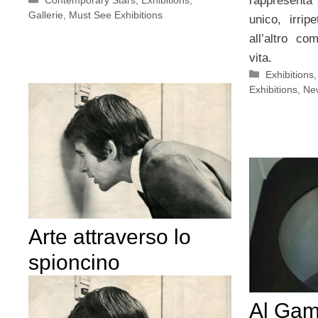
rappresenta
Gallerie
,
Must See Exhibitions
unico, irrip
all’altro co
vita.
Categorie
Exhibitions
Exhibitions
,
New
Arte attraverso lo
spioncino
Al Gam