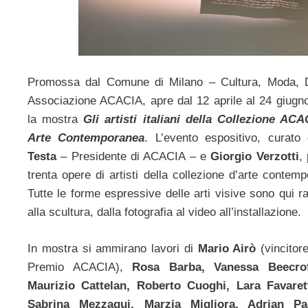
Promossa dal Comune di Milano – Cultura, Moda, 
Associazione ACACIA, apre dal 12 aprile al 24 giugn
la mostra
Gli artisti italiani della Collezione A
Arte Contemporanea
. L’evento espositivo, curato
Testa
– Presidente di ACACIA – e
Giorgio Verzotti
,
trenta opere di artisti della collezione d’arte contem
Tutte le forme espressive delle arti visive sono qui ra
alla scultura, dalla fotografia al video all’installazione.
In mostra si ammirano lavori di
Mario Airò
(vincitore
Premio ACACIA),
Rosa Barba, Vanessa Beecrof
Maurizio Cattelan, Roberto Cuoghi, Lara Favaret
Sabrina Mezzaqui, Marzia Migliora, Adrian Pac