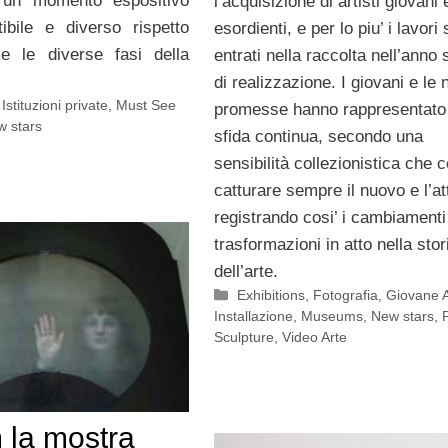
 un momento espositivo
l’acquisizione di artisti giovani 
etibile e diverso rispetto
esordienti, e per lo piu’ i lavori
me le diverse fasi della
entrati nella raccolta nell’anno
di realizzazione. I giovani e le
,
Istituzioni private
,
Must See
promesse hanno rappresentato
 stars
sfida continua, secondo una
sensibilità collezionistica che c
catturare sempre il nuovo e l’at
registrando cosi’ i cambiamenti
trasformazioni in atto nella stor
dell’arte.
Categorie
Exhibitions
,
Fotografia
,
Giovane A
Installazione
,
Museums
,
New stars
,
Sculpture
,
Video Arte
 la mostra