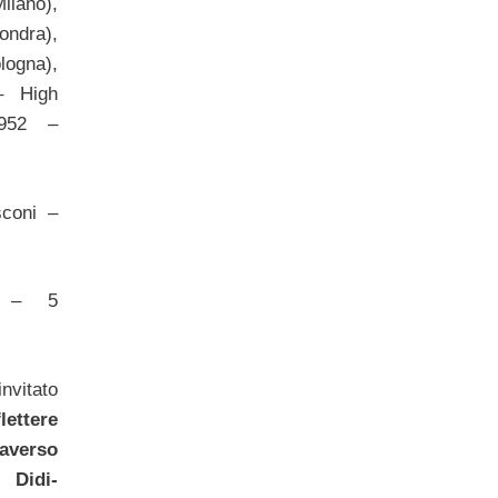
ilano),
ondra),
logna),
– High
1952 –
sconi –
e – 5
nvitato
flettere
raverso
Didi-