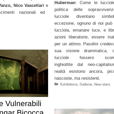
Huberman
: Come le lucciol
Vanzo, Nico Vascellari
e
politica delle sopravviven
cimenti nazionali ed
lucciole diventano simb
eccezione, ognuno di noi può
lucciola, emanare luce, e libr
azioni liberatorie, essere inaf
per un attimo. Pasolini credeva
sua visione drammatica, 
lucciole fossero scomp
inghiottite dal neo-capitali
realtà esistono ancora, pic
nascoste, ma resistenti.
Categorie
Exhibitions
,
Gallerie
,
New stars
e Vulnerabili
angar Bicocca