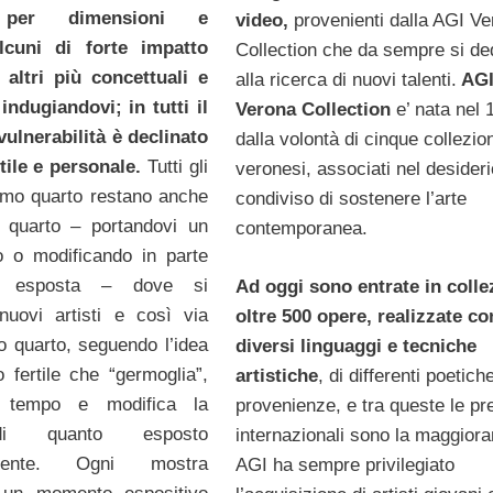
i per dimensioni e
video,
provenienti dalla AGI V
alcuni di forte impatto
Collection che da sempre si de
 altri più concettuali e
alla ricerca di nuovi talenti.
AG
indugiandovi; in tutti il
Verona Collection
e’ nata nel 
vulnerabilità è declinato
dalla volontà di cinque collezion
tile e personale.
Tutti gli
veronesi, associati nel desideri
primo quarto restano anche
condiviso di sostenere l’arte
 quarto – portandovi un
contemporanea.
o o modificando in parte
ià esposta – dove si
Ad oggi sono entrate in colle
nuovi artisti e così via
oltre 500 opere, realizzate co
mo quarto, seguendo l’idea
diversi linguaggi e tecniche
o fertile che “germoglia”,
artistiche
, di differenti poetich
 tempo e modifica la
provenienze, e tra queste le p
di quanto esposto
internazionali sono la maggiora
emente. Ogni mostra
AGI ha sempre privilegiato