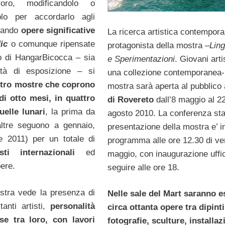
voro, modificandolo o
olo per accordarlo agli
zzando
opere significative
La ricerca artistica contempor
fic
o comunque ripensate
protagonista della mostra –
Lin
o di HangarBicocca – sia
e Sperimentazioni
. Giovani artis
ità di esposizione – si
una collezione contemporanea-
tro mostre che coprono
mostra sarà aperta al pubblico 
di otto mesi,
in quattro
di Rovereto
dall’8 maggio al 2
uelle lunari
, la prima da
agosto 2010. La conferenza st
altre seguono a gennaio,
presentazione della mostra e’ i
e 2011) per un totale di
programma alle ore 12.30 di ven
isti internazionali
ed
maggio, con inaugurazione uffic
pere.
seguire alle ore 18.
stra vede la presenza di
Nelle sale del Mart saranno 
tanti artisti,
personalità
circa ottanta opere tra dipinti
se tra loro, con lavori
fotografie, sculture, installaz