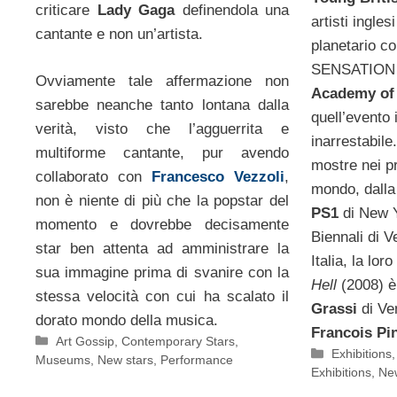
criticare
Lady Gaga
definendola una
artisti ingles
cantante e non un’artista.
planetario c
SENSATION d
Ovviamente tale affermazione non
Academy of 
sarebbe neanche tanto lontana dalla
quell’evento 
verità, visto che l’agguerrita e
inarrestabile
multiforme cantante, pur avendo
mostre nei pr
collaborato con
Francesco Vezzoli
,
mondo, dall
non è niente di più che la popstar del
PS1
di New Y
momento e dovrebbe decisamente
Biennali di V
star ben attenta ad amministrare la
Italia, la lor
sua immagine prima di svanire con la
Hell
(2008) è
stessa velocità con cui ha scalato il
Grassi
di Ven
dorato mondo della musica.
Francois Pi
Categorie
Art Gossip
,
Contemporary Stars
,
Categorie
Exhibitions
Museums
,
New stars
,
Performance
Exhibitions
,
New