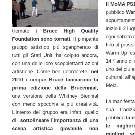
Il MoMA PS
pubblico
War
appuntamenti
inizio il 2 lu
tremate
i Bruce High Quality
ogni sabato 
Foundation sono tornati
. Il pimpante
fino al pros
gruppo artistico più sgangherato di
Warm Up fest
tutti gli Stati Uniti ha colpito ancora,
14 ° anno di 
con una delle loro scoppiettanti azioni
uno dei più 
artistiche. Come ben ricorderete,
nel
culturali all’
2010 i cinque Bruce lanciarono la
Mela.
prima edizione della Brucennial,
una versione della Whitney Biennial
La manifesta
con meno spocchia e più creatività.
sua tradiz
L’intento del gruppo era infatti quello
pubblico
la 
di
sottolineare l’importanza di una
le miglio
scena artistica giovanile non
migliori s