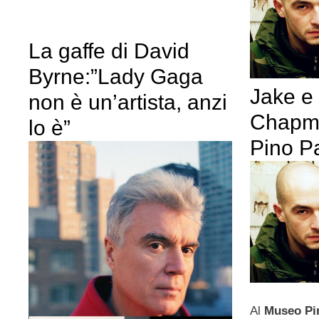
La gaffe di David
Byrne:”Lady Gaga
Jake e
non è un’artista, anzi
Chapm
lo è”
Pino P
Al
Museo Pi