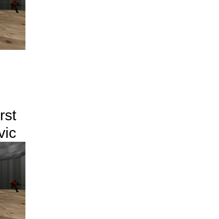
rst
vic