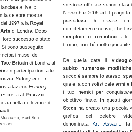
versione ufficiale venne rilasc
i lanciata a livello
Novembre 2006 ed il progetto i
on la celebre mostra
prevedeva di creare un
el 1997 alla
Royal
completamente nuovo, che fos
Arts
di Londra. Dopo
s
emplice e realistico
allo 
il loro successo è stato
tempo, nonché molto giocabile.
. Si sono susseguite
incipali musei del
Da quella data
il videogi
a
Tate Britain
di Londra al
subito numerose modifiche
ork e partecipazioni alle
succo è sempre lo stesso, spa
enezia, Sidney ecc. In
qua e la con sofisticate armi e f
o installazione
Fucking
i tuoi nemici per conquistare
 esposta al
Palazzo
obiettivo finale. In questi gio
ezia nella collezione di
Steen
ha creato una piccola v
nault
.
grafica del celebre vid
,
Museums
,
Must See
denominata
Art Assault
, la
 stars
permette di far combattere l