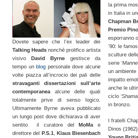
la prima mos
in Italia in u
Chapman Br
Premio Pino
esporranno o
Dovete sapere che l’ex leader dei
’90: le famos
Talking Heads
nonchè prolifico artista
sculture del
visivo
David Byrne
gestisce da
serie
‘Manne
tempo un
blog
personale dove alcune
un ambiente s
volte piazza all’incrocio dei pali delle
impatto emot
stravaganti dissertazioni sull’arte
anche le ulti
contemporanea
alcune delle quali
ciclo
‘Shama
totalmente prive di senso logico.
in bronzo.
Ultimamente Byrne aveva pubblicato
un lungo post dove dichiarava di aver
I fratelli Ch
sentito il curatore del
MoMa
e
Dinos (1962)
direttore del
P.S.1
,
Klaus Biesenbach
Young Briti