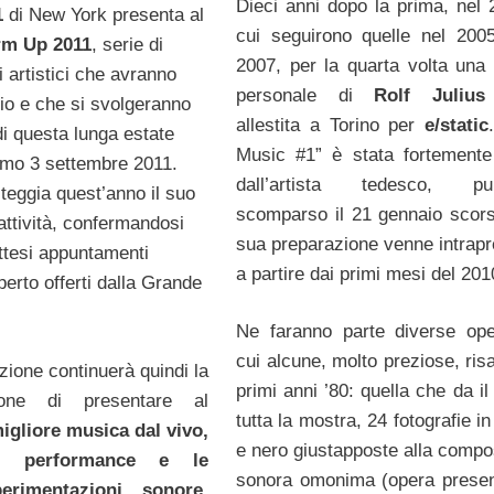
Dieci anni dopo la prima, nel 
1
di New York presenta al
cui seguirono quelle nel 200
m Up 2011
, serie di
2007, per la quarta volta una
 artistici che avranno
personale di
Rolf Julius
glio e che si svolgeranno
allestita a Torino per
e/static
di questa lunga estate
Music #1” è stata fortemente
simo 3 settembre 2011.
dall’artista tedesco, pur
eggia quest’anno il suo
scomparso il 21 gennaio scors
attività, confermandosi
sua preparazione venne intrapr
attesi appuntamenti
a partire dai primi mesi del 201
aperto offerti dalla Grande
Ne faranno parte diverse ope
cui alcune, molto preziose, risa
zione continuerà quindi la
primi anni ’80: quella che da il 
ione di presentare al
tutta la mostra, 24 fotografie i
migliore musica dal vivo,
e nero giustapposte alla compo
ri performance e le
sonora omonima (opera presen
perimentazioni sonore.