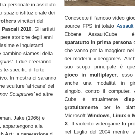
tra personale in assoluto
no spazio istituzionale dei
Conoscete il famoso video gio
others
vincitori del
source FPS intitolato
Assault
 Pascali 2010
. Gli artisti
Ebbene AssaultCube
pere storiche degli anni
sparatutto in prima persona
issime e inquietanti
che vanno per la maggiore ne
le bambine-siamesi della
dei moderni videogames. Anch
quins’
. I due creeranno
suo scopo principale è quel
ite-specific di forte
gioco in multiplayer
, esso
ivo. In mostra ci saranno
anche una modalità in gio
me sculture ‘africane’ del
singolo, contro il computer. 
nov Sculptures’
ed altre
Cube è attualmente
disp
gratuitamente
per le piatt
Microsoft
Windows, Linux e 
apman, Jake (1966) e
X.
Il violento videogame fu pro
, appartengono alla
nel Luglio del 2004 mentre l
sh Art
: la generazione di