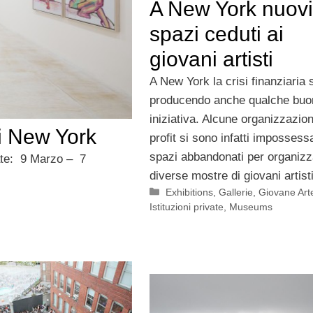
A New York nuovi
spazi ceduti ai
giovani artisti
A New York la crisi finanziaria 
producendo anche qualche buo
iniziativa. Alcune organizzazion
i New York
profit si sono infatti impossess
spazi abbandonati per organizz
ate: 9 Marzo – 7
diverse mostre di giovani artist
Categorie
Exhibitions
,
Gallerie
,
Giovane Art
Istituzioni private
,
Museums