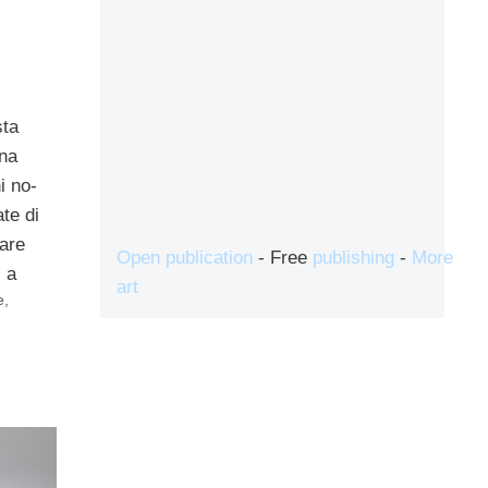
sta
na
i no-
ate di
are
Open publication
- Free
publishing
-
More
i a
art
e
,