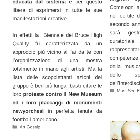
educata dal sistema
e per questo
Come ogni a
libera di esprimersi in tutte le sue
nel cortil
manifestazioni creative.
secondo an
sarà gest
In effetti la Biennale dei Bruce High
curatorial
Quality fu caratterizzata da un
rappresenta
approccio più vicino al fai da te con
competenze 
l’organizzazione di una mostra
della music
totalmente in mano agli artisti. Ma la
dello spe
lista delle scoppiettanti azioni del
dell’interdisc
gruppo è ben più lunga, basti citare le
Categorie
Must See Ex
loro
proteste contro il New Museum
ed i loro placcaggi di monumenti
newyorchesi
in perfetta tenuta da
foottball americano.
Categorie
Art Gossip