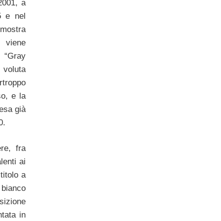
2001, a
5 e nel
 mostra
viene
. “Gray
 voluta
troppo
o, e la
esa già
0.
re, fra
lenti ai
titolo a
n bianco
sizione
tata in