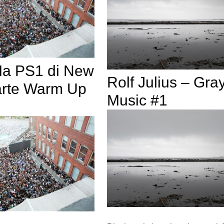
a PS1 di New
Rolf Julius – Gra
arte Warm Up
Music #1