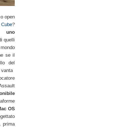
co open
 Cube
?
 è
uno
di quelli
l mondo
e se il
lo del
 vanta
catore
Assault
onibile
aforme
Mac OS
gettato
a prima