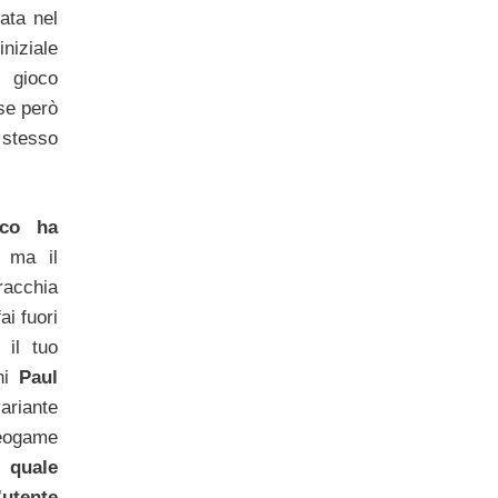
iata nel
niziale
 gioco
se però
stesso
oco ha
ma il
racchia
ai fuori
 il tuo
rni
Paul
ariante
eogame
 quale
’utente