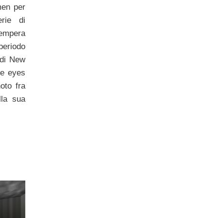
men per
rie di
tempera
periodo
di New
he eyes
oto fra
ella sua