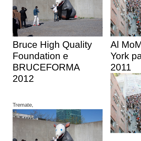
Bruce High Quality
Al MoM
Foundation e
York p
BRUCEFORMA
2011
2012
Tremate,