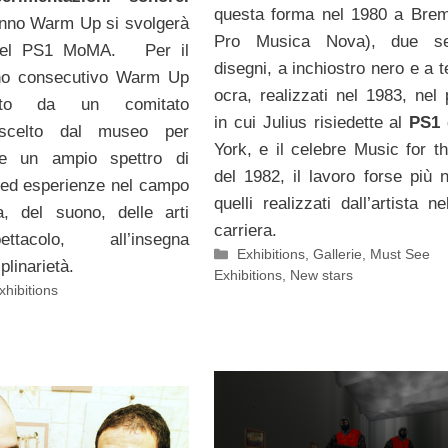
questa forma nel 1980 a Bre
nno Warm Up si svolgerà
Pro Musica Nova), due se
e del PS1 MoMA. Per il
disegni, a inchiostro nero e a 
no consecutivo Warm Up
ocra, realizzati nel 1983, nel 
ito da un comitato
in cui Julius risiedette al
PS1
e scelto dal museo per
York, e il celebre Music for t
re un ampio spettro di
del 1982, il lavoro forse più n
ed esperienze nel campo
quelli realizzati dall’artista n
a, del suono, delle arti
carriera.
ttacolo, all’insegna
Categorie
Exhibitions
,
Gallerie
,
Must See
iplinarietà.
Exhibitions
,
New stars
hibitions