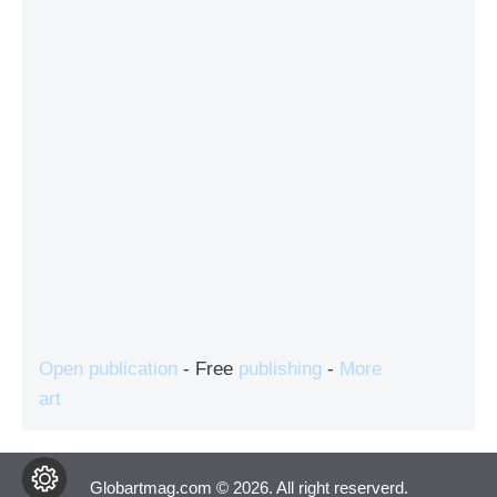
Open publication
- Free
publishing
-
More
art
Globartmag.com © 2026. All right reserverd.