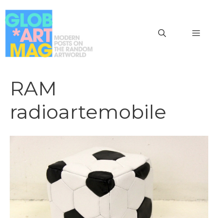
Vai
al
MEN
contenuto
RAM
radioartemobile