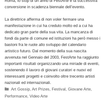
Roma, lo stop di un anno di FestArte e la successiva
conversione in scadenza biennale dell’evento.
La direttrice afferma di non voler fermare una
manifestazione in cui ha creduto molto ed a cui ha
dedicato gran parte della sua vita. La mancanza di
fondi da parte di comune ed istituzioni ha però messo i
bastoni fra le ruote allo sviluppo del calendario
artistico futuro. Dal momento della sua nascita
avvenuta nel Gennaio del 2003, FestArte ha raggiunto
importanti risultati organizzando una miriade di eventi,
sostenendo il lavoro di giovani curatori e nuovi ed
interessanti progetti e coinvolto oltre trecento artisti
nazionali ed internazionali.
Categorie
Art Gossip
,
Art Prizes
,
Festival
,
Giovane Arte
,
Performance
,
Video Arte