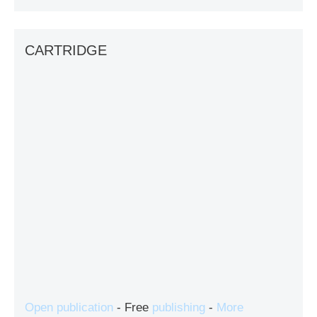
CARTRIDGE
Open publication
- Free
publishing
-
More