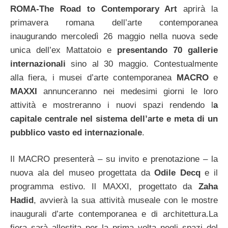
ROMA-The Road to Contemporary Art
aprirà la
primavera romana dell’arte contemporanea
inaugurando mercoledì 26 maggio nella nuova sede
unica dell’ex Mattatoio e
presentando 70 gallerie
internazionali
sino al 30 maggio. Contestualmente
alla fiera, i musei d’arte contemporanea
MACRO
e
MAXXI
annunceranno nei medesimi giorni le loro
attività e mostreranno i nuovi spazi rendendo l
a
capitale centrale nel sistema dell’arte e meta di un
pubblico vasto ed internazionale
.
Il MACRO presenterà – su invito e prenotazione – la
nuova ala del museo progettata da
Odile Decq
e il
programma estivo. Il MAXXI, progettato da
Zaha
Hadid
, avvierà la sua attività museale con le mostre
inaugurali d’arte contemporanea e di architettura.
La
fiera sarà allestita per la prima volta negli spazi del