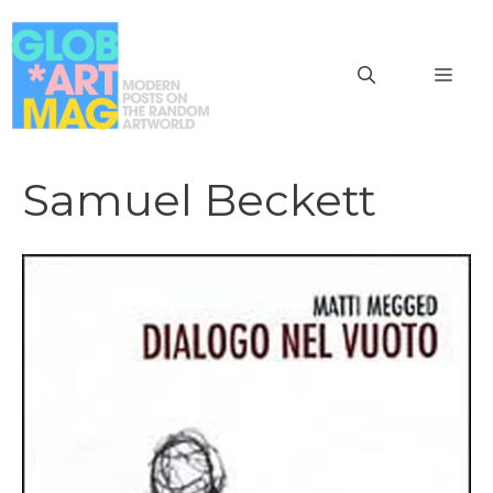
Vai
al
MEN
contenuto
Samuel Beckett