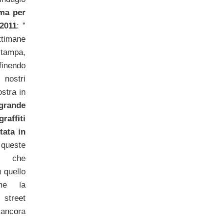
ma per
 2011
: ”
ttimane
stampa,
finendo
nostri
stra in
rande
graffiti
tata in
queste
no che
u quello
me la
 street
 ancora