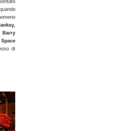
sentato
 quando
enomeno
anksy,
 Barry
 Space
esso di