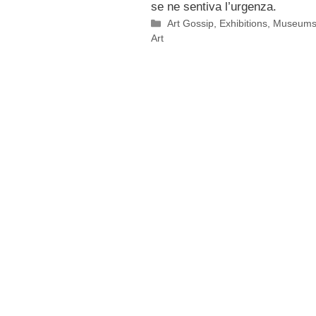
se ne sentiva l’urgenza.
Categorie
Art Gossip
,
Exhibitions
,
Museum
Art