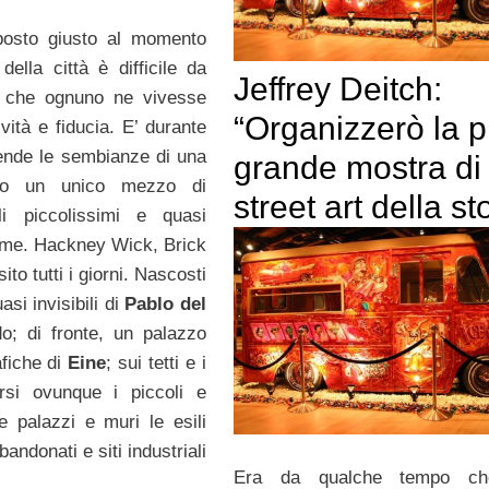
posto giusto al momento
lla città è difficile da
Jeffrey Deitch:
be che ognuno ne vivesse
“Organizzerò la p
vità e fiducia. E’ durante
prende le sembianze di una
grande mostra di
rso un unico mezzo di
street art della st
li piccolissimi e quasi
sime. Hackney Wick, Brick
to tutti i giorni. Nascosti
asi invisibili di
Pablo del
o; di fronte, un palazzo
afiche di
Eine
; sui tetti e i
rsi ovunque i piccoli e
e palazzi e muri le esili
bandonati e siti industriali
Era da qualche tempo c