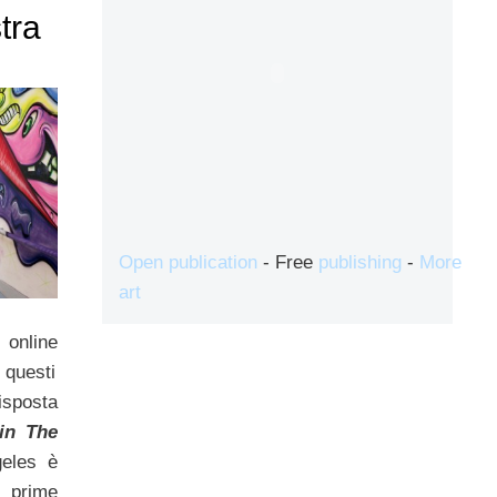
tra
Open publication
- Free
publishing
-
More
art
online
 questi
risposta
in The
eles è
e prime