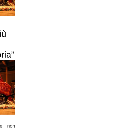
iù
oria”
he non