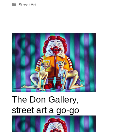
Categorie
Street Art
The Don Gallery,
street art a go-go