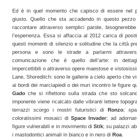
Ed è in quel momento che capisco di essere nel 
giusto. Quello che sta accadendo in questo pezzo de
raccontare attraverso semplici parole, bisognereb
l’esperienza. Essa si affaccia al 2012 carica di positi
questi momenti di silenzio e solitudine che la città 
persona e sono le strade a parlarmi attrave
comunicazione che è quello dell’arte: in dettag
impercettibili o attraverso opere maestose e vistosis
Lane, Shoreditch: sono le gallerie a cielo aperto che visi
ai bordi dei marciapiedi o dei muri incontro le figure qu
Gado
che si riflettono sulla strada che sto solcand
imponente viene ricalcato dalle vibranti lettere topogr
terrazzi scorgo i mostri futuristici di
Ronzo
; spa
coloratissimi mosaici di
Space Invader
; ad adornar
figure vulnerabili e in movimento di
Stik
; su palazzi ab
i mastodontici animali in bianco e in nero di
Roa
.