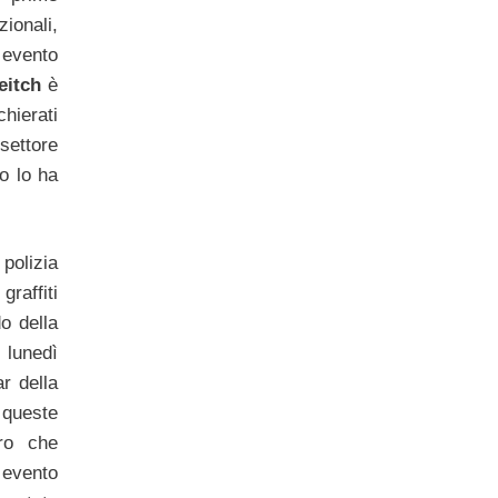
zionali,
 evento
eitch
è
hierati
 settore
o lo ha
polizia
graffiti
do della
 lunedì
ar della
queste
ro che
 evento