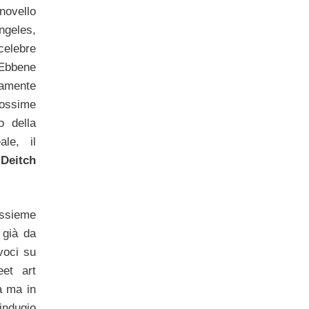
 novello
geles,
celebre
Ebbene
ramente
rossime
o della
le, il
:
Deitch
assieme
 già da
voci su
eet art
a ma in
indugio