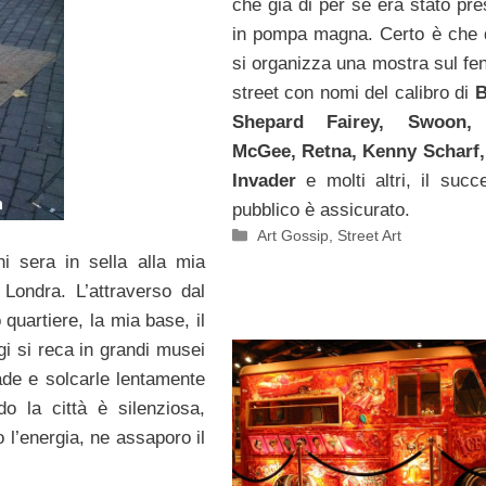
che già di per sé era stato pre
in pompa magna. Certo è che
si organizza una mostra sul f
street con nomi del calibro di
B
Shepard Fairey, Swoon,
McGee, Retna, Kenny Scharf,
Invader
e molti altri, il succ
pubblico è assicurato.
Categorie
Art Gossip
,
Street Art
i sera in sella alla mia
Londra. L’attraverso dal
 quartiere, la mia base, il
gi si reca in grandi musei
rade e solcarle lentamente
do la città è silenziosa,
 l’energia, ne assaporo il