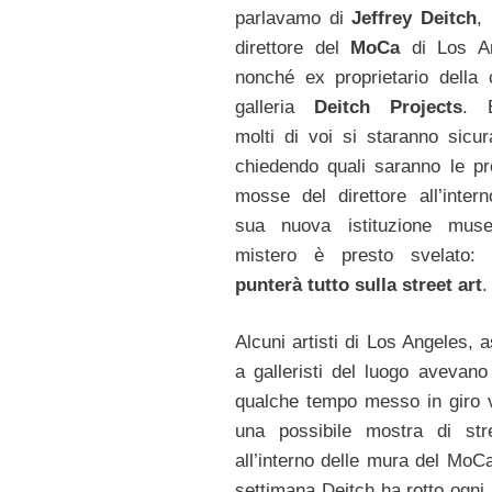
parlavamo di
Jeffrey Deitch
,
direttore del
MoCa
di Los An
nonché ex proprietario della 
galleria
Deitch Projects
. 
molti di voi si staranno sicu
chiedendo quali saranno le p
mosse del direttore all’intern
sua nuova istituzione musea
mistero è presto svelato
punterà tutto sulla street art
.
Alcuni artisti di Los Angeles, 
a galleristi del luogo avevano
qualche tempo messo in giro 
una possibile mostra di str
all’interno delle mura del MoC
settimana Deitch ha rotto ogni 