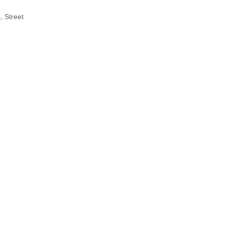
s
,
Street