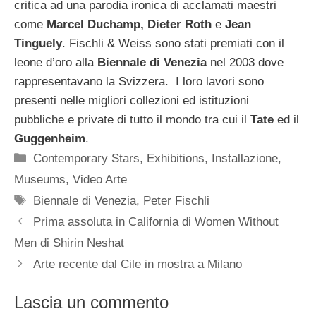
critica ad una parodia ironica di acclamati maestri
come
Marcel Duchamp, Dieter Roth
e
Jean
Tinguely
. Fischli & Weiss sono stati premiati con il
leone d’oro alla
Biennale di Venezia
nel 2003 dove
rappresentavano la Svizzera. I loro lavori sono
presenti nelle migliori collezioni ed istituzioni
pubbliche e private di tutto il mondo tra cui il
Tate
ed il
Guggenheim
.
Categorie
Contemporary Stars
,
Exhibitions
,
Installazione
,
Museums
,
Video Arte
Tag
Biennale di Venezia
,
Peter Fischli
Prima assoluta in California di Women Without
Men di Shirin Neshat
Arte recente dal Cile in mostra a Milano
Lascia un commento