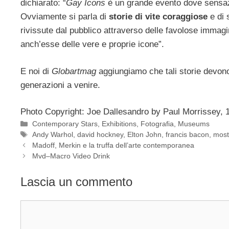
dichiarato: “
Gay Icons
è un grande evento dove sensazi
Ovviamente si parla di
storie di vite coraggiose
e di 
rivissute dal pubblico attraverso delle favolose immag
anch’esse delle vere e proprie icone”.
E noi di
Globartmag
aggiungiamo che tali storie devono
generazioni a venire.
Photo Copyright: Joe Dallesandro by Paul Morrissey, 
Categorie
Contemporary Stars
,
Exhibitions
,
Fotografia
,
Museums
Tag
Andy Warhol
,
david hockney
,
Elton John
,
francis bacon
,
most
Madoff, Merkin e la truffa dell’arte contemporanea
Mvd–Macro Video Drink
Lascia un commento
Commento