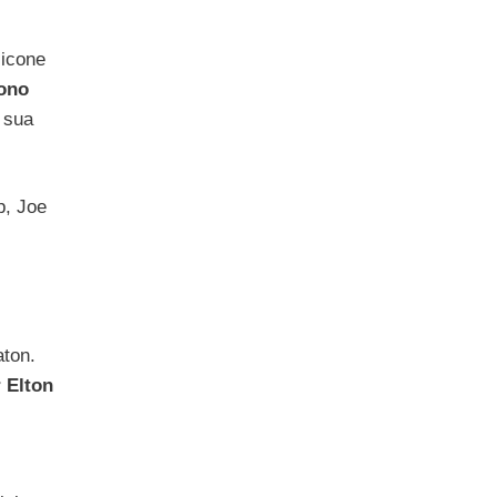
 icone
sono
a sua
p, Joe
aton.
r Elton