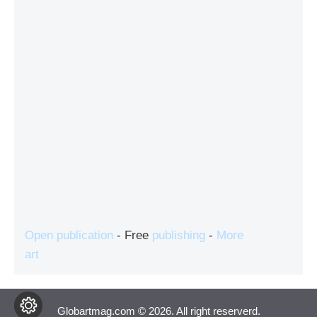
Open publication
- Free
publishing
-
More
art
Globartmag.com © 2026. All right reserverd.