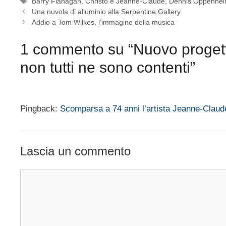
Tag
Barry Flanagan
,
Christo e Jeanne-Claude
,
Dennis Oppenhe
Una nuvola di alluminio alla Serpentine Gallery
Addio a Tom Wilkes, l’immagine della musica
1 commento su “Nuovo progett
non tutti ne sono contenti”
Pingback:
Scomparsa a 74 anni l’artista Jeanne-Claud
Lascia un commento
Commento