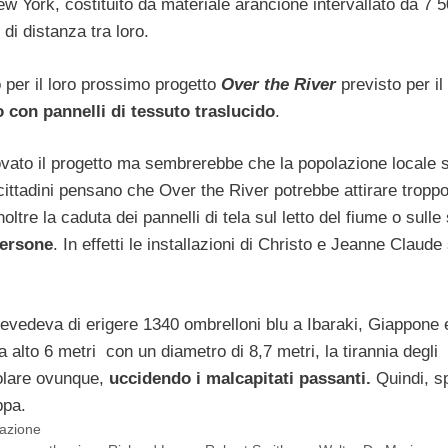
ew York, costituito da materiale arancione intervallato da 7 
 di distanza tra loro.
 per il loro prossimo progetto
Over the River
previsto per il
o con pannelli di tessuto traslucido
.
vato il progetto ma sembrerebbe che la popolazione locale s
cittadini pensano che Over the River potrebbe attirare tropp
oltre la caduta dei pannelli di tela sul letto del fiume o sulle
persone
. In effetti le installazioni di Christo e Jeanne Claude 
revedeva di erigere 1340 ombrelloni blu a Ibaraki, Giappone
a alto 6 metri con un diametro di 8,7 metri, la tirannia degli
volare ovunque,
uccidendo i malcapitati passanti.
Quindi, s
ppa.
lazione