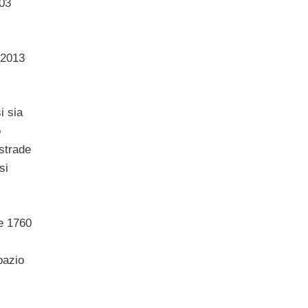
503
 2013
i sia
o
 strade
si
 e 1760
pazio