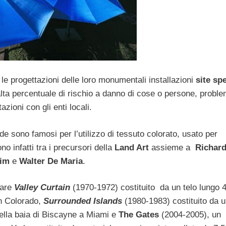
 progettazioni delle loro monumentali installazioni
site spe
alta percentuale di rischio a danno di cose o persone, proble
zioni con gli enti locali.
 sono famosi per l’utilizzo di tessuto colorato, usato per
o infatti tra i precursori della
Land Art
assieme a
Richard
eim
e
Walter De Maria
.
tare
Valley Curtain
(1970-1972) costituito da un telo lungo 
in Colorado,
Surrounded Islands
(1980-1983) costituito da 
 della baia di Biscayne a Miami e
The Gates
(2004-2005), un