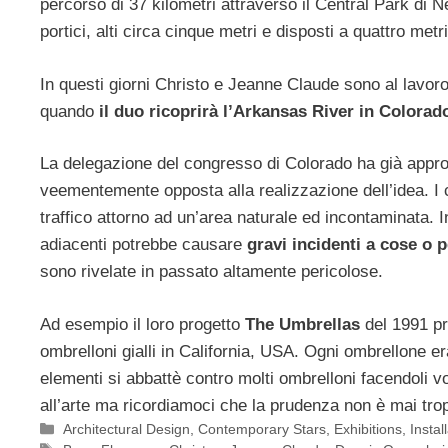
percorso di 37 kilometri attraverso il Central Park di N
portici, alti circa cinque metri e disposti a quattro metri
In questi giorni Christo e Jeanne Claude sono al lavoro
quando
il duo ricoprirà l’Arkansas River in Colorad
La delegazione del congresso di Colorado ha già appro
veementemente opposta alla realizzazione dell’idea. I 
traffico attorno ad un’area naturale ed incontaminata. In
adiacenti potrebbe causare
gravi incidenti a cose o 
sono rivelate in passato altamente pericolose.
Ad esempio il loro progetto
The Umbrellas
del 1991 p
ombrelloni gialli in California, USA. Ogni ombrellone er
elementi si abbattè contro molti ombrelloni facendoli 
all’arte ma ricordiamoci che la prudenza non è mai tro
Categorie
Architectural Design
,
Contemporary Stars
,
Exhibitions
,
Instal