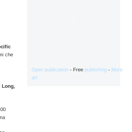
cific
mi che
Open publication
- Free
publishing
-
More
art
 Long,
400
una