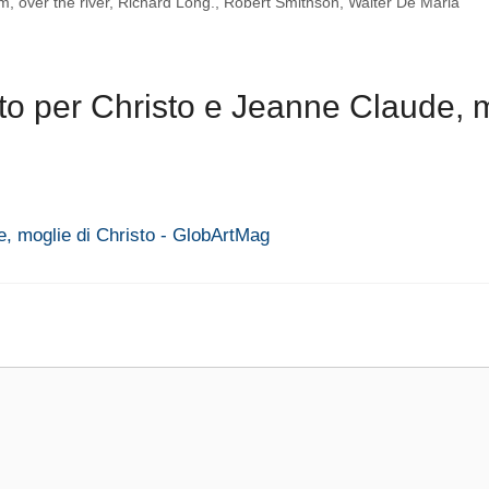
im
,
over the river
,
Richard Long.
,
Robert Smithson
,
Walter De Maria
o per Christo e Jeanne Claude, 
e, moglie di Christo - GlobArtMag