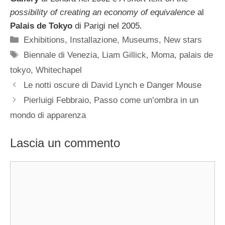
possibility of creating an economy of equivalence
al
Palais de Tokyo
di Parigi nel 2005.
Categorie
Exhibitions
,
Installazione
,
Museums
,
New stars
Tag
Biennale di Venezia
,
Liam Gillick
,
Moma
,
palais de
tokyo
,
Whitechapel
Le notti oscure di David Lynch e Danger Mouse
Pierluigi Febbraio, Passo come un’ombra in un
mondo di apparenza
Lascia un commento
Commento