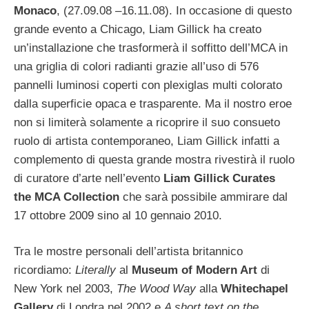
Monaco
, (27.09.08 –16.11.08). In occasione di questo
grande evento a Chicago, Liam Gillick ha creato
un’installazione che trasformerà il soffitto dell’MCA in
una griglia di colori radianti grazie all’uso di 576
pannelli luminosi coperti con plexiglas multi colorato
dalla superficie opaca e trasparente. Ma il nostro eroe
non si limiterà solamente a ricoprire il suo consueto
ruolo di artista contemporaneo, Liam Gillick infatti a
complemento di questa grande mostra rivestirà il ruolo
di curatore d’arte nell’evento
Liam Gillick Curates
the MCA Collection
che sarà possibile ammirare dal
17 ottobre 2009 sino al 10 gennaio 2010.
Tra le mostre personali dell’artista britannico
ricordiamo:
Literally
al
Museum of Modern Art
di
New York nel 2003,
The Wood Way
alla
Whitechapel
Gallery
di Londra nel 2002 e
A short text on the