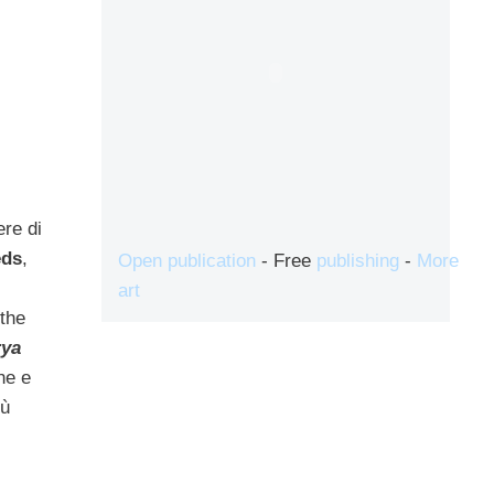
ere di
eds
,
Open publication
- Free
publishing
-
More
art
the
rya
ne e
iù