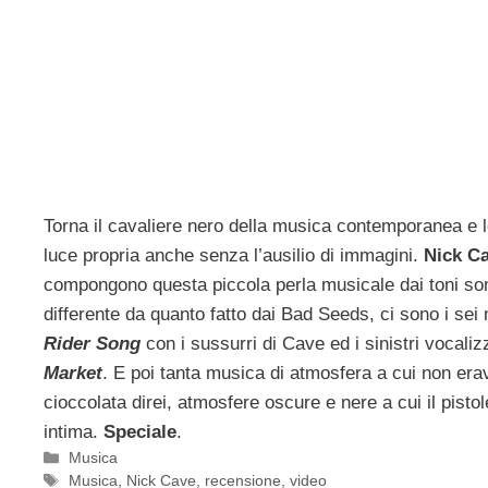
Torna il cavaliere nero della musica contemporanea e l
luce propria anche senza l’ausilio di immagini.
Nick C
compongono questa piccola perla musicale dai toni so
differente da quanto fatto dai Bad Seeds, ci sono i sei 
Rider Song
con i sussurri di Cave ed i sinistri vocaliz
Market
. E poi tanta musica di atmosfera a cui non era
cioccolata direi, atmosfere oscure e nere a cui il pist
intima.
Speciale
.
Categorie
Musica
Tag
Musica
,
Nick Cave
,
recensione
,
video