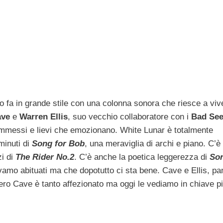
o fa in grande stile con una colonna sonora che riesce a viv
ave
e
Warren Ellis
, suo vecchio collaboratore con i
Bad Se
mmessi e lievi che emozionano. White Lunar è totalmente
minuti di
Song for Bob
, una meraviglia di archi e piano.
C’è 
zi di
The Rider No.2
. C’è anche la poetica leggerezza di
So
vamo abituati ma che dopotutto ci sta bene. Cave e Ellis, pa
olero Cave è tanto affezionato ma oggi le vediamo in chiave p