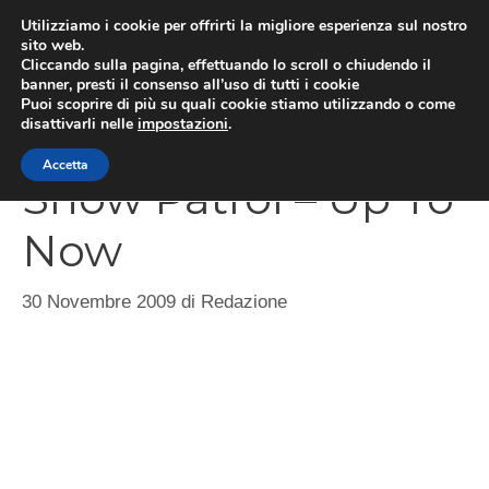
Vai
Utilizziamo i cookie per offrirti la migliore esperienza sul nostro
al
sito web.
Cliccando sulla pagina, effettuando lo scroll o chiudendo il
MEN
contenuto
banner, presti il consenso all’uso di tutti i cookie
Puoi scoprire di più su quali cookie stiamo utilizzando o come
disattivarli nelle
impostazioni
.
Accetta
Snow Patrol – Up To
Now
30 Novembre 2009
di
Redazione