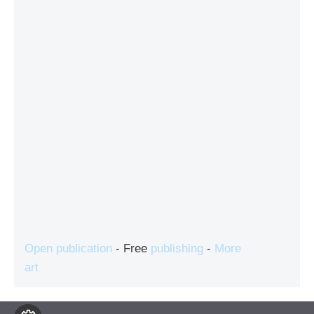
Open publication
- Free
publishing
-
More
art