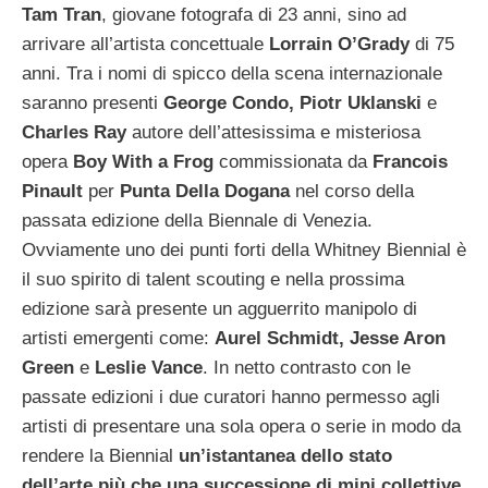
Tam Tran
, giovane fotografa di 23 anni, sino ad
arrivare all’artista concettuale
Lorrain O’Grady
di 75
anni. Tra i nomi di spicco della scena internazionale
saranno presenti
George Condo, Piotr Uklanski
e
Charles Ray
autore dell’attesissima e misteriosa
opera
Boy With a Frog
commissionata da
Francois
Pinault
per
Punta Della Dogana
nel corso della
passata edizione della Biennale di Venezia.
Ovviamente uno dei punti forti della Whitney Biennial è
il suo spirito di talent scouting e nella prossima
edizione sarà presente un agguerrito manipolo di
artisti emergenti come:
Aurel Schmidt, Jesse Aron
Green
e
Leslie Vance
. In netto contrasto con le
passate edizioni i due curatori hanno permesso agli
artisti di presentare una sola opera o serie in modo da
rendere la Biennial
un’istantanea dello stato
dell’arte più che una successione di mini collettive
.