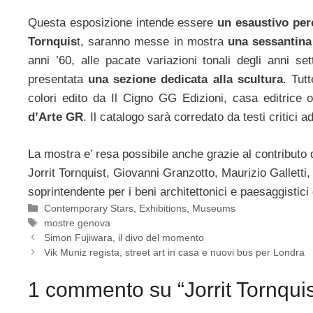
Questa esposizione intende essere
un esaustivo perc
Tornquis
t, saranno messe in mostra
una sessantina
anni ’60, alle pacate variazioni tonali degli anni se
presentata
una sezione dedicata alla scultura
. Tut
colori edito da Il Cigno GG Edizioni, casa editrice o
d’Arte GR
. Il catalogo sarà corredato da testi critici a
La mostra e’ resa possibile anche grazie al contributo 
Jorrit Tornquist, Giovanni Granzotto, Maurizio Galletti, 
soprintendente per i beni architettonici e paesaggistici
Categorie
Contemporary Stars
,
Exhibitions
,
Museums
Tag
mostre genova
Simon Fujiwara, il divo del momento
Vik Muniz regista, street art in casa e nuovi bus per Londra
1 commento su “Jorrit Tornqui