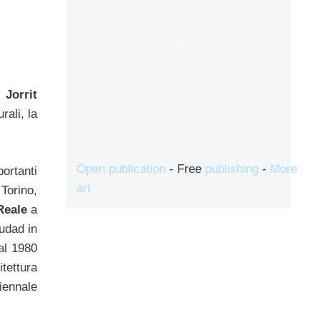
a
Jorrit
rali, la
Open publication
- Free
publishing
-
More
portanti
art
Torino,
Reale
a
iudad in
l 1980
itettura
Biennale