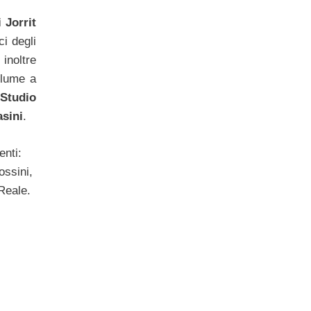
 Jorrit
i degli
inoltre
olume a
Studio
sini
.
enti:
ossini,
 Reale.