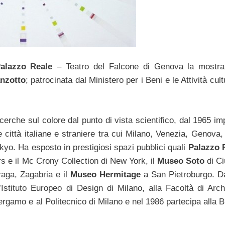
alazzo Reale
– Teatro del Falcone di Genova la mostr
nzotto
; patrocinata dal Ministero per i Beni e le Attività cultu
icerche sul colore dal punto di vista scientifico, dal 1965 im
 città italiane e straniere tra cui Milano, Venezia, Genova, 
yo. Ha esposto in prestigiosi spazi pubblici quali
Palazzo 
 e il Mc Crony Collection di New York, il
Museo Soto
di C
raga, Zagabria e il
Museo Hermitage
a San Pietroburgo.
Da
l’Istituto Europeo di Design di Milano, alla Facoltà di Arch
Bergamo e al Politecnico di Milano e nel 1986 partecipa alla 