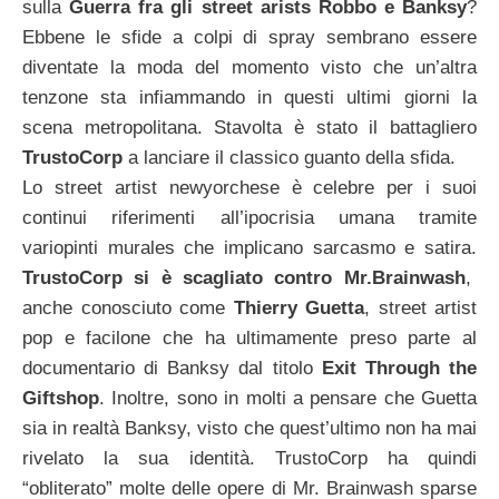
sulla
Guerra fra gli street arists Robbo e Banksy
?
Ebbene le sfide a colpi di spray sembrano essere
diventate la moda del momento visto che un’altra
tenzone sta infiammando in questi ultimi giorni la
scena metropolitana. Stavolta è stato il battagliero
TrustoCorp
a lanciare il classico guanto della sfida.
Lo street artist newyorchese è celebre per i suoi
continui riferimenti all’ipocrisia umana tramite
variopinti murales che implicano sarcasmo e satira.
TrustoCorp si è scagliato contro Mr.Brainwash
,
anche conosciuto come
Thierry Guetta
, street artist
pop e facilone che ha ultimamente preso parte al
documentario di Banksy dal titolo
Exit Through the
Giftshop
. Inoltre, sono in molti a pensare che Guetta
sia in realtà Banksy, visto che quest’ultimo non ha mai
rivelato la sua identità. TrustoCorp ha quindi
“obliterato” molte delle opere di Mr. Brainwash sparse