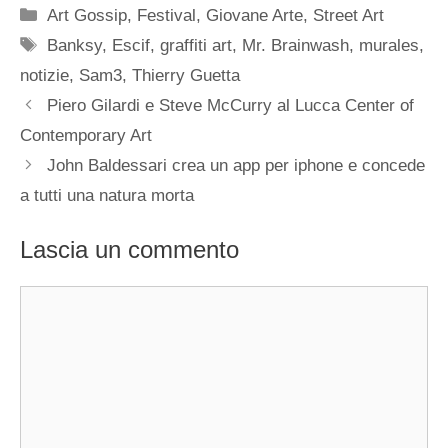
Categorie
Art Gossip
,
Festival
,
Giovane Arte
,
Street Art
Tag
Banksy
,
Escif
,
graffiti art
,
Mr. Brainwash
,
murales
,
notizie
,
Sam3
,
Thierry Guetta
Piero Gilardi e Steve McCurry al Lucca Center of
Contemporary Art
John Baldessari crea un app per iphone e concede
a tutti una natura morta
Lascia un commento
Commento