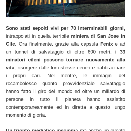
Sono stati sepolti vivi per 70 interminabili giorni,
intrappolati in quella terribile
miniera di San Jose in
Cile.
Ora finalmente, grazie alla capsula
Fenix
e ad
un tunnel di salvataggio di oltre 600 metri, i
33
minatori cileni possono tornare nuovamente alla
vita
, risorgere dalle loro stesse ceneri e riabbracciare
i propri cari. Nel mentre, le immagini del
rocambolesco quanto provvidenziale salvataggio
hanno fatto il giro del mondo ed oltre un miliardo di
persone in tutto il pianeta hanno assistito
contemporaneamente ed in diretta a questo lungo
momento di gloria.
Un trionfo mediatico insomma
ma anche un evento