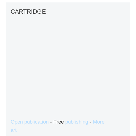
CARTRIDGE
Open publication
- Free
publishing
-
More
art