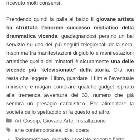
ricevuto molti consensi.
Prendendo quindi la palla al balzo
il giovane artista
ha sfruttato l’enorme successo mediatico della
drammatica vicenda
, guadagnandosi persino un bel
servizio su uno dei più seguiti telegiornali della sera.
Insomma tra manifestazioni di giubilo e manifestazioni
artistiche quella dei minatori è sicuramente
una delle
vicende più “televisionate” della storia
. Ora non
resta che leggere il libro, guardare il film e l’eventuale
miniserie e magari comprare qualche gadget ispirato
alla tremenda avventura dei 33, numero che già
sembra un presagio cabalistico. Per alimentare la
società dello spettacolo si fa questo ed altro.
Categorie
Art Gossip
,
Giovane Arte
,
Installazione
Tag
arte contemporanea
,
cile
,
opera
Torinomeforwe, quando il sociale incontra l’arte