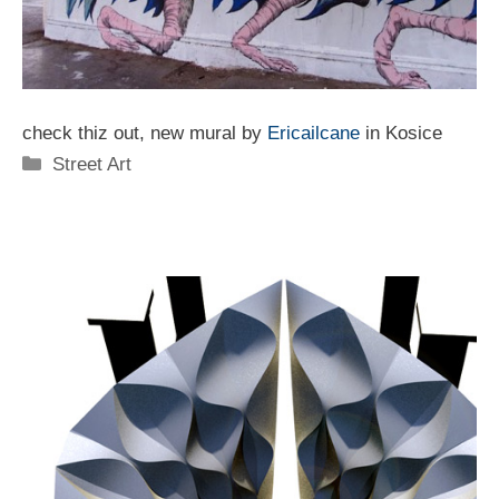
check thiz out, new mural by
Ericailcane
in Kosice
Categorie
Street Art