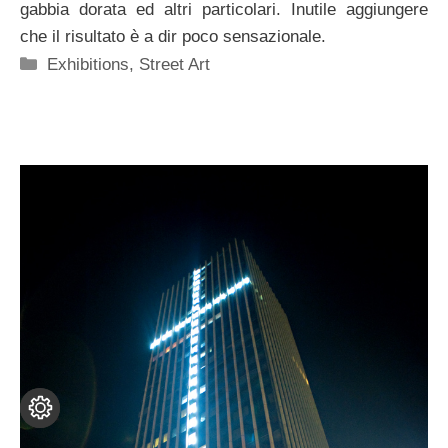
gabbia dorata ed altri particolari. Inutile aggiungere
che il risultato è a dir poco sensazionale.
Categorie
Exhibitions
,
Street Art