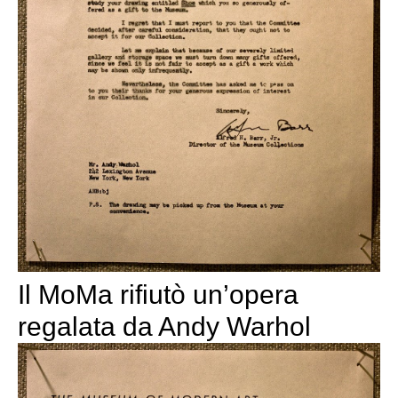
Il MoMa rifiutò un’opera
regalata da Andy Warhol