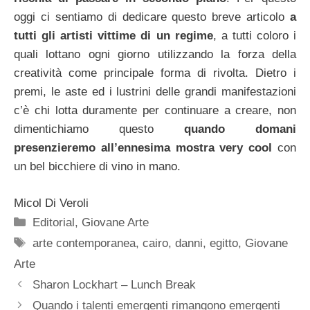
oggi ci sentiamo di dedicare questo breve articolo
a
tutti gli artisti vittime di un regime
, a tutti coloro i
quali lottano ogni giorno utilizzando la forza della
creatività come principale forma di rivolta. Dietro i
premi, le aste ed i lustrini delle grandi manifestazioni
c’è chi lotta duramente per continuare a creare, non
dimentichiamo questo
quando domani
presenzieremo all’ennesima mostra very cool
con
un bel bicchiere di vino in mano.
Micol Di Veroli
Categorie
Editorial
,
Giovane Arte
Tag
arte contemporanea
,
cairo
,
danni
,
egitto
,
Giovane
Arte
Sharon Lockhart – Lunch Break
Quando i talenti emergenti rimangono emergenti