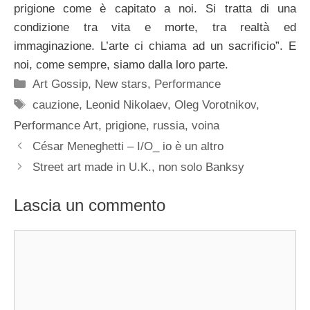
prigione come è capitato a noi. Si tratta di una
condizione tra vita e morte, tra realtà ed
immaginazione. L’arte ci chiama ad un sacrificio”. E
noi, come sempre, siamo dalla loro parte.
Categorie
Art Gossip
,
New stars
,
Performance
Tag
cauzione
,
Leonid Nikolaev
,
Oleg Vorotnikov
,
Performance Art
,
prigione
,
russia
,
voina
César Meneghetti – I/O_ io è un altro
Street art made in U.K., non solo Banksy
Lascia un commento
Commento