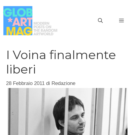
Vai
al
MEN
contenuto
I Voina finalmente
liberi
28 Febbraio 2011
di
Redazione