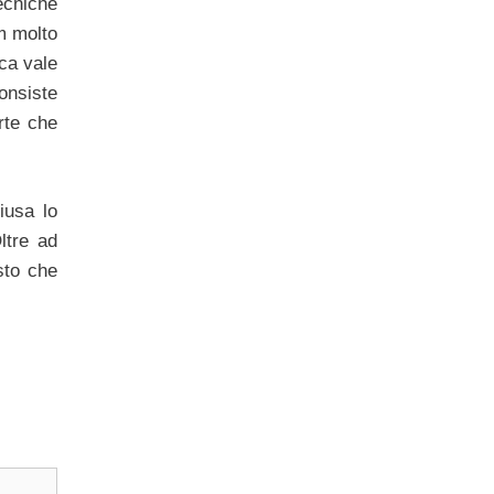
ecniche
m molto
ca vale
onsiste
rte che
iusa lo
ltre ad
isto che