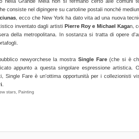
ono nella Grande Mela non si fermano certo alle comuni t
che consiste nel dipingere su cartoline postali nonché mediu
ciunas
, ecco che New York ha dato vita ad una nuova tecni
stico inventato dagli artisti
Pierre Roy e Michael Kaga
n, c
ra della metropolitana. In sostanza si tratta di opere d’a
tafogli.
pubblico newyorchese la mostra
Single Fare
(che si è ch
ato appunto a questa singolare espressione artistica. O
i, Single Fare è un’ottima opportunità per i collezionisti v
i
.
ew stars
,
Painting