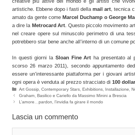
creative più attive del mondo e gli artisti che viv
artistiche. Ebbene dopo i fasti della
mail art
, tecnica 
amato da gente come
Marcel Duchamp o George Ma
a dire la
Metrocard Art
. Questo piccolo movimento arti
nel creare opere sul minuscolo perimetro di una tesse
potrebbero star bene anche all’interno di un comune por
In questi giorni la
Sloan Fine Art
ha presentato al 
scorso 26 marzo 2011), secondo appuntamento dedic
essere un’interessante piattaforma per i giovani artist
ogni opera è venduta al prezzo stracciato di
100 dollar
Categorie
Art Gossip
,
Contemporary Stars
,
Exhibitions
,
Installazione
,
N
Graham, Basilico e Cariello da Massimo Minini a Brescia
L’amore…pardon, l’invidia fa girare il mondo
Lascia un commento
Commento