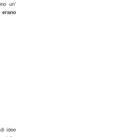
ono un’
 erano
di idee