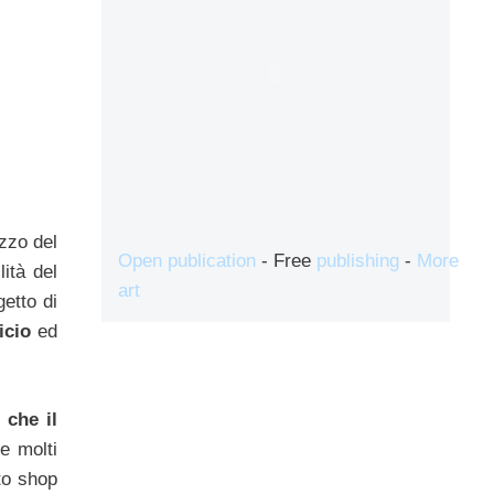
zzo del
Open publication
- Free
publishing
-
More
lità del
art
etto di
ficio
ed
 che il
e molti
nto shop