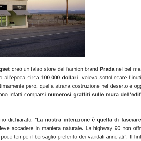
agset
creò un falso store del fashion brand
Prada
nel bel me
to all’epoca circa
100.000 dollari
, voleva sottolineare l’inuti
ltimamente però, quella strana costruzione nel deserto è ogg
sono infatti comparsi
numerosi graffiti sulle mura dell’edi
no dichiarato: “
La nostra intenzione è quella di lasciare
deve accadere in maniera naturale. La highway 90 non offr
poco tempo il bersaglio preferito dei vandali annoiati”. Il fi