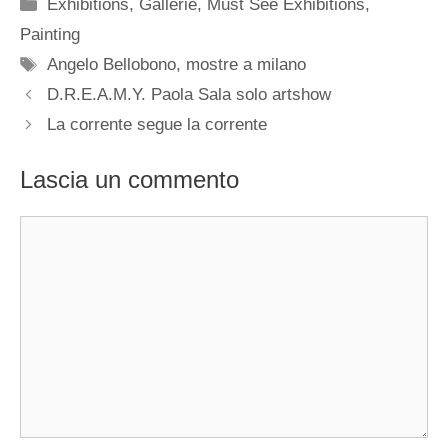
Categorie
Exhibitions
,
Gallerie
,
Must See Exhibitions
,
Painting
Tag
Angelo Bellobono
,
mostre a milano
D.R.E.A.M.Y. Paola Sala solo artshow
La corrente segue la corrente
Lascia un commento
Commento