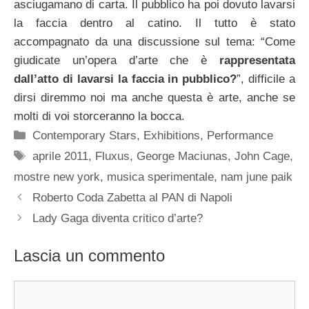
asciugamano di carta. Il pubblico ha poi dovuto lavarsi
la faccia dentro al catino. Il tutto è stato
accompagnato da una discussione sul tema: “Come
giudicate un’opera d’arte che è
rappresentata
dall’atto di lavarsi la faccia in pubblico?
”, difficile a
dirsi diremmo noi ma anche questa è arte, anche se
molti di voi storceranno la bocca.
Categorie
Contemporary Stars
,
Exhibitions
,
Performance
Tag
aprile 2011
,
Fluxus
,
George Maciunas
,
John Cage
,
mostre new york
,
musica sperimentale
,
nam june paik
Roberto Coda Zabetta al PAN di Napoli
Lady Gaga diventa critico d’arte?
Lascia un commento
Commento