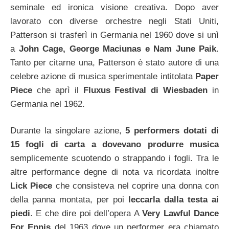
seminale ed ironica visione creativa. Dopo aver
lavorato con diverse orchestre negli Stati Uniti,
Patterson si trasferì in Germania nel 1960 dove si unì
a
John Cage, George Maciunas e Nam June Paik
.
Tanto per citarne una, Patterson è stato autore di una
celebre azione di musica sperimentale intitolata
Paper
Piece
che aprì il
Fluxus Festival di Wiesbaden
in
Germania nel 1962.
Durante la singolare azione,
5 performers dotati di
15 fogli di carta a dovevano produrre musica
semplicemente scuotendo o strappando i fogli. Tra le
altre performance degne di nota va ricordata inoltre
Lick Piece
che consisteva nel coprire una donna con
della panna montata, per poi
leccarla dalla testa ai
piedi
. E che dire poi dell’opera A
Very Lawful Dance
For Ennis
del 1963 dove un performer era chiamato