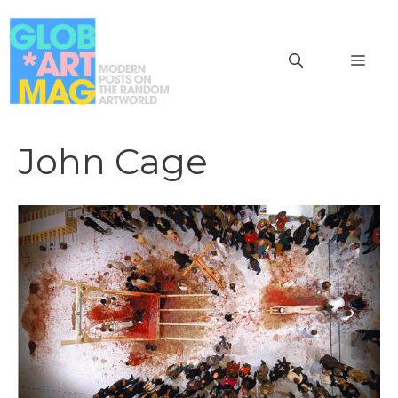
Vai
al
MEN
contenuto
John Cage