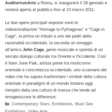
AuditoriumArte
a Roma
,
si inaugurerà il 28 gennaio e
resterà aperta al pubblico fino al 13 marzo 2011.
Le due opere principali esposte sono le
videoinstallazioni “Homage to Pythagoras” e “Cage in
Cage”, la prima un tributo a uno dei padri della
razionalità occidentale, la seconda un omaggio
all’amico
John Cage
, genio musicale e sponda di un
serrato dialogo culturale tra Oriente e Occidente. Così
è Nam June Paik, artista ponte tra misticismo
orientale e concretezza occidentale, uno sciamano del
video che ha saputo trasformare i simboli della cultura
orientale in paradigmi di un mondo lontano oggi
riempito dalla una cultura di massa che tende ad
omogenizzare le differenze.
Categorie
Contemporary Stars
,
Exhibitions
,
Must See
Exhibitions
,
Video Arte