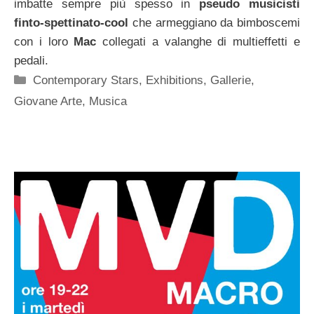
imbatte sempre più spesso in
pseudo musicisti
finto-spettinato-cool
che armeggiano da bimboscemi
con i loro
Mac
collegati a valanghe di multieffetti e
pedali.
Categorie
Contemporary Stars
,
Exhibitions
,
Gallerie
,
Giovane Arte
,
Musica