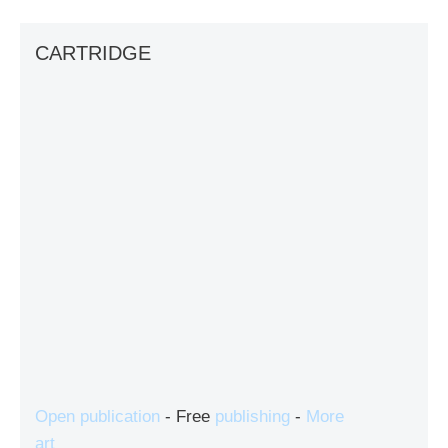
CARTRIDGE
Open publication
- Free
publishing
-
More
art