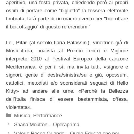
aperitivo, una festa privata, chiedendo però ai propri
ospiti di portare come “biglietto” la tessera elettorale
timbrata, farà parte di un macro evento per “boicottare
il boicottaggio” di questo referendum.”
Lei,
Pilar
(al secolo Ilaria Patassini), vincitrice già di
Musicultura, finalista al Premio Tenco e Migliore
interprete 2010 al Festival Europeo della canzone
Mediterranea, è per il sì, ma invita tutti, «signore e
signori, gente di destra/sinistra/su e giù, opossum,
cattolici, metodisti e/o sconsiderati seguaci di Hello
Kitty» ad andare alle urne. «Perché la Bellezza
dell’Italia finisca di essere bestemmiata, offesa,
violentata».
Categorie
Musica
,
Performance
Shana Moulton – Operaprima
Valerio Rocco Orlando – Quale Educazione per