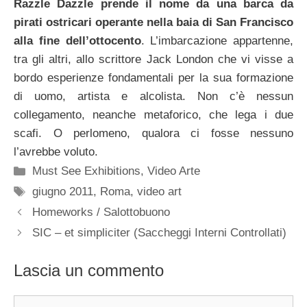
Razzle Dazzle prende il nome da una barca da
pirati ostricari operante nella baia di San Francisco
alla fine dell’ottocento
. L’imbarcazione appartenne,
tra gli altri, allo scrittore Jack London che vi visse a
bordo esperienze fondamentali per la sua formazione
di uomo, artista e alcolista. Non c’è nessun
collegamento, neanche metaforico, che lega i due
scafi. O perlomeno, qualora ci fosse nessuno
l’avrebbe voluto.
Categorie
Must See Exhibitions
,
Video Arte
Tag
giugno 2011
,
Roma
,
video art
Homeworks / Salottobuono
SIC – et simpliciter (Saccheggi Interni Controllati)
Lascia un commento
Commento