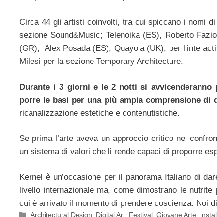
Circa 44 gli artisti coinvolti, tra cui spiccano i nomi
sezione Sound&Music; Telenoika (ES), Roberto Fazio 
(GR), Alex Posada (ES), Quayola (UK), per l’interacti
Milesi per la sezione Temporary Architecture.
Durante i 3 giorni e le 2 notti si avvicenderann
porre le basi per una più ampia comprensione di 
ricanalizzazione estetiche e contenutistiche.
Se prima l’arte aveva un approccio critico nei confron
un sistema di valori che li rende capaci di proporre esp
Kernel è un’occasione per il panorama Italiano di da
livello internazionale ma, come dimostrano le nutrite 
cui è arrivato il momento di prendere coscienza. Noi di
Categorie
Architectural Design
,
Digital Art
,
Festival
,
Giovane Arte
,
Insta