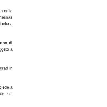
to della
Plessas
ianluca
gono di
getti a
rati in
piede a
te e di