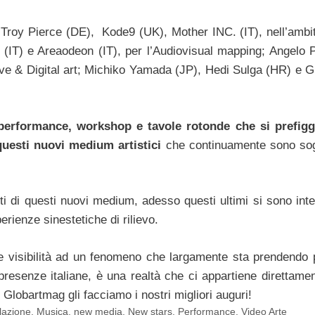
 di Troy Pierce (DE), Kode9 (UK), Mother INC. (IT), nell’ambi
(IT) e Areaodeon (IT), per l’Audiovisual mapping; Angelo 
ve & Digital art; Michiko Yamada (JP), Hedi Sulga (HR) e G
o performance, workshop e tavole rotonde che si prefig
questi nuovi medium artistici
che continuamente sono sog
ti di questi nuovi medium, adesso questi ultimi si sono integ
erienze sinestetiche di rilievo.
re visibilità ad un fenomeno che largamente sta prendendo 
presenze italiane, è una realtà che ci appartiene direttamen
 Globartmag gli facciamo i nostri migliori auguri!
llazione
,
Musica
,
new media
,
New stars
,
Performance
,
Video Arte