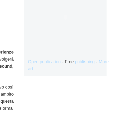
erienze
volgerà
Open publication
- Free
publishing
-
More
 sound,
art
vo così
n ambito
 questa
e ormai