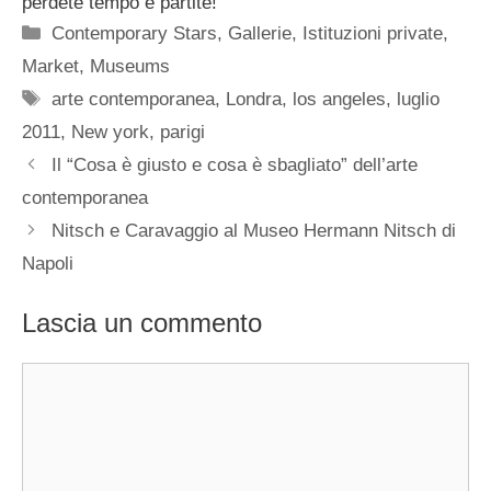
perdete tempo e partite!
Categorie
Contemporary Stars
,
Gallerie
,
Istituzioni private
,
Market
,
Museums
Tag
arte contemporanea
,
Londra
,
los angeles
,
luglio
2011
,
New york
,
parigi
Il “Cosa è giusto e cosa è sbagliato” dell’arte
contemporanea
Nitsch e Caravaggio al Museo Hermann Nitsch di
Napoli
Lascia un commento
Commento