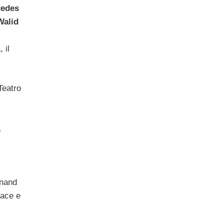
edes
Walid
 il
Teatro
a
rnand
pace e