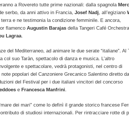
teranno a Rovereto tutte prime nazionali: dalla spagnola
Merc
e serbo, da anni attivo in Francia,
Josef Nadj
, all’egiziano
a terra e ne testimonia la condizione femminile. E ancora,
ador flamenco
Augustin Barajas
della Tangeri Café Orchestra,
ou Lagraa
.
nze del Mediterraneo, ad animare le due serate “italiane”. Al 
a col suo Taràn, spettacolo di danza e musica. L’altro
olgente e spettacolare, vedrà protagonisti, nel centro di
 note popolari del Canzoniere Grecanico Salentino diretto d
oni del Festival per i due italiani vincitori del concorso
Beddoes
e
Francesca Manfrini
.
 “mare dei mari” come lo definì il grande storico francese Fe
ntributo di studiosi internazionali. Per rintracciare rotte di 