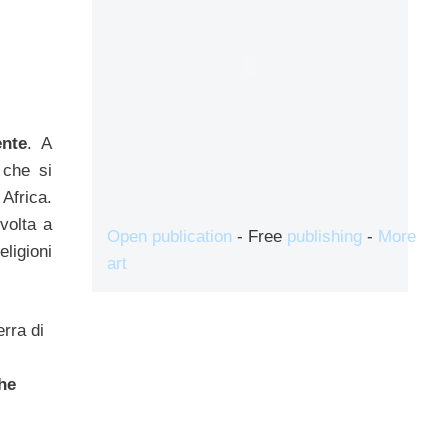
ente
. A
 che si
Africa.
volta a
Open publication
- Free
publishing
-
More
eligioni
art
erra di
che