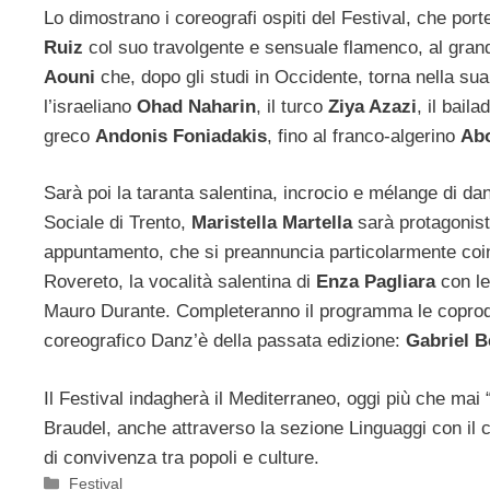
Lo dimostrano i coreografi ospiti del Festival, che por
Ruiz
col suo travolgente e sensuale flamenco, al grand
Aouni
che, dopo gli studi in Occidente, torna nella su
l’israeliano
Ohad Naharin
, il turco
Ziya Azazi
, il bail
greco
Andonis Foniadakis
, fino al franco-algerino
Ab
Sarà poi la taranta salentina, incrocio e mélange di da
Sociale di Trento,
Maristella Martella
sarà protagonist
appuntamento, che si preannuncia particolarmente coinv
Rovereto, la vocalità salentina di
Enza Pagliara
con le
Mauro Durante. Completeranno il programma le coproduzi
coreografico Danz’è della passata edizione:
Gabriel 
Il Festival indagherà il Mediterraneo, oggi più che mai
Braudel, anche attraverso la sezione Linguaggi con il co
di convivenza tra popoli e culture.
Categorie
Festival