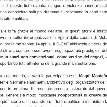
ma di questo lieto evento, sangue e violenza hanno macch
he ha conosciuto sviluppi drammatici, sfociando in aspri scon
iotti e militari.
ta e lo fa grazie al mondo dell’arte. In questi giorni è infatti
evento culturale organizzato in Egitto dalla caduta di Muba
o al prossimo sabato 14 aprile.
Il D-CAF abbraccia diverse dis
 oltre a ospitare i suoi eventi negli spazi più prestigiosi del
litz in spazi non convenzionali come vetrine dei negozi, v
sportando tutti all’interno della grande manifestazione.
esto del mondo, vi sarà la partecipazione di:
Magdi Mostafa
iller e Nermine Hammam
. L’obiettivo degli organizzatori del 
sione in un clima di crescente censura instaurato dal gover
del genere sia molto importante
l’opportunità di creare de
iù incerto della sua storia, il futuro politico è instabile e 