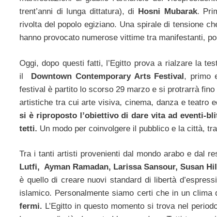
trent’anni di lunga dittatura), di
Hosni Mubarak
. Pri
rivolta del popolo egiziano. Una spirale di tensione c
hanno provocato numerose vittime tra manifestanti, poliz
Oggi, dopo questi fatti, l’Egitto prova a rialzare la tes
il
Downtown Contemporary Arts Festival
, primo 
festival è partito lo scorso 29 marzo e si protrarrà fin
artistiche tra cui arte visiva, cinema, danza e teatro ed
si è riproposto l’obiettivo di dare vita ad eventi-b
tetti.
Un modo per coinvolgere il pubblico e la città, tra
Tra i tanti artisti provenienti dal mondo arabo e dal r
Lutfi, Ayman Ramadan, Larissa Sansour, Susan H
è quello di creare nuovi standard di libertà d’espres
islamico. Personalmente siamo certi che in un clima 
fermi.
L’Egitto in questo momento si trova nel periodo p