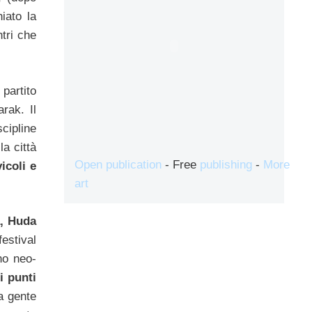
iato la
tri che
 partito
rak. Il
cipline
la città
Open publication
- Free
publishing
-
More
icoli e
art
, Huda
festival
no neo-
i punti
la gente