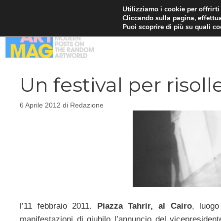
Vai
Utilizziamo i cookie per offrirt
Cliccando sulla pagina, effettua
al
Puoi scoprire di più su quali c
contenuto
Un festival per risoll
6 Aprile 2012
di
Redazione
l’11 febbraio 2011.
Piazza Tahrir, al Cairo
, luogo
manifestazioni di giubilo l’annuncio del vicepresiden