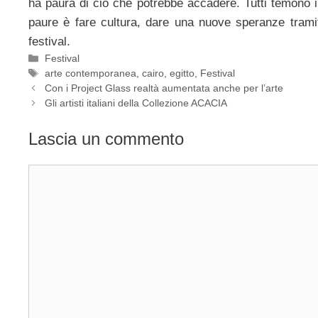
ha paura di ciò che potrebbe accadere. Tutti temono i
paure è fare cultura, dare una nuove speranze trami
festival.
Categorie
Festival
Tag
arte contemporanea
,
cairo
,
egitto
,
Festival
Con i Project Glass realtà aumentata anche per l’arte
Gli artisti italiani della Collezione ACACIA
Lascia un commento
Commento