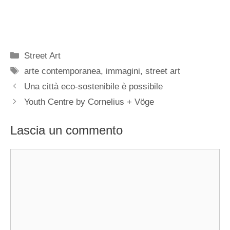
Categorie
Street Art
Tag
arte contemporanea
,
immagini
,
street art
Una città eco-sostenibile è possibile
Youth Centre by Cornelius + Vöge
Lascia un commento
Commento