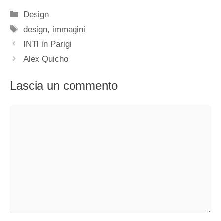
Categorie
Design
Tag
design
,
immagini
INTI in Parigi
Alex Quicho
Lascia un commento
Commento