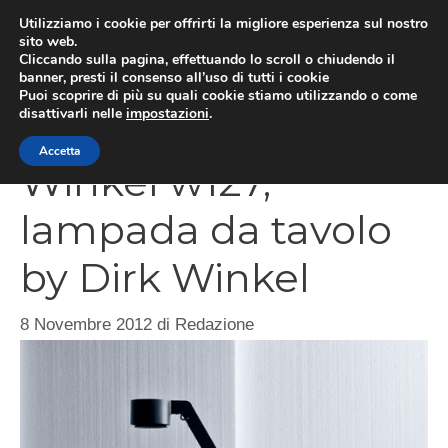
Vai
Utilizziamo i cookie per offrirti la migliore esperienza sul nostro
al
sito web.
Cliccando sulla pagina, effettuando lo scroll o chiudendo il
MEN
contenuto
banner, presti il consenso all’uso di tutti i cookie
Puoi scoprire di più su quali cookie stiamo utilizzando o come
disattivarli nelle
impostazioni
.
Accetta
Winkel w127,
lampada da tavolo
by Dirk Winkel
8 Novembre 2012
di
Redazione