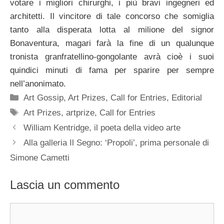
votare i migliori chirurghi, i più bravi ingegneri ed
architetti. Il vincitore di tale concorso che somiglia
tanto alla disperata lotta al milione del signor
Bonaventura, magari farà la fine di un qualunque
tronista granfratellino-gongolante avrà cioè i suoi
quindici minuti di fama per sparire per sempre
nell’anonimato.
Categorie
Art Gossip
,
Art Prizes
,
Call for Entries
,
Editorial
Tag
Art Prizes
,
artprize
,
Call for Entries
William Kentridge, il poeta della video arte
Alla galleria Il Segno: ‘Propoli’, prima personale di
Simone Cametti
Lascia un commento
Commento