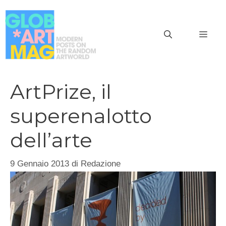
Vai
al
MEN
contenuto
ArtPrize, il
superenalotto
dell’arte
9 Gennaio 2013
di
Redazione