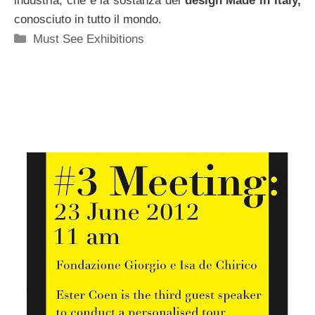
industria, che è la sostanza del
design Made in Italy,
conosciuto in tutto il mondo.
Categorie
Must See Exhibitions