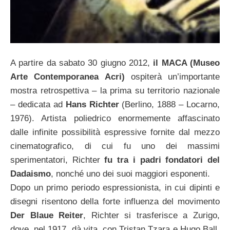
A partire da sabato 30 giugno 2012,
il MACA (Museo
Arte Contemporanea Acri)
ospiterà un’importante
mostra retrospettiva – la prima su territorio nazionale
– dedicata ad
Hans Richter
(Berlino, 1888 – Locarno,
1976). Artista poliedrico enormemente affascinato
dalle infinite possibilità espressive fornite dal mezzo
cinematografico, di cui fu uno dei massimi
sperimentatori, Richter
fu tra i padri fondatori del
Dadaismo
, nonché uno dei suoi maggiori esponenti.
Dopo un primo periodo espressionista, in cui dipinti e
disegni risentono della forte influenza del movimento
Der Blaue Reiter
, Richter si trasferisce a Zurigo,
dove, nel 1917, dà vita, con Tristan Tzara e Hugo Ball,