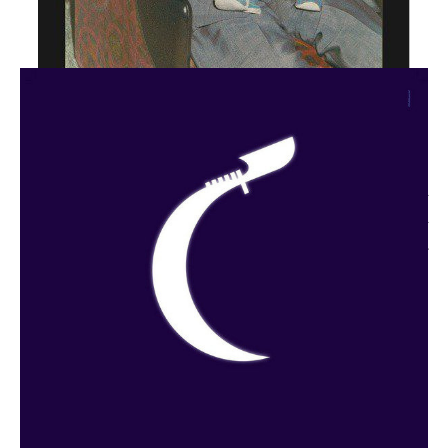
Ester Coen
e’ il secondo ospite (il 23/06/2012) a
condurre una visita guidata personalizzata della
mostra collettiva
‘D’apres Giorgio’, a cura di Luca
Lo Pinto
, che durera’ un anno. Un’opportunita’ per
riflettere sui processi interpretativi e sulle modalita’
con le quali persone diverse possono guardare allo
stesso oggetto o, come in questo caso, ad
un’esposizione. Installazioni, dipinti, disegni, sculture,
fotografie, sono realizzati appositamente da artisti
italiani e stranieri nell’intento di offrire un secondo