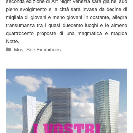
seconda edizione di Art Night Venezia sarà già nel suo
pieno svolgimento e la città sarà invasa da decine di
migliaia di giovani e meno giovani in costante, allegra
transumanza tra i quasi duecento luoghi e le almeno
quattrocento proposte di una magmatica e magica
Notte.
Categorie
Must See Exhibitions