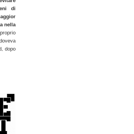
vitare
eni di
aggior
a nella
oprio
doveva
d, dopo