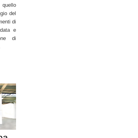
 quello
gio del
enti di
rdata e
one di
.
pa