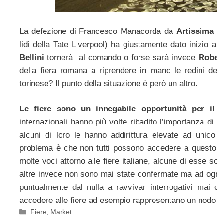
La defezione di Francesco Manacorda da
Artissima
lidi della Tate Liverpool) ha giustamente dato inizio a
Bellini
tornerà al comando o forse sarà invece
Robe
della fiera romana a riprendere in mano le redini d
torinese? Il punto della situazione è però un altro.
Le fiere sono un innegabile opportunità per il
internazionali hanno più volte ribadito l’importanza d
alcuni di loro le hanno addirittura elevate ad unico
problema è che non tutti possono accedere a questo 
molte voci attorno alle fiere italiane, alcune di esse 
altre invece non sono mai state confermate ma ad ogn
puntualmente dal nulla a ravvivar interrogativi mai c
accedere alle fiere ad esempio rappresentano un nodo 
Categorie
Fiere
,
Market