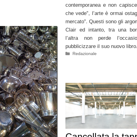
contemporanea e non capisce
che vede”, l’arte è ormai ostag
mercato”. Questi sono gli argom
Clair ed intanto, tra una bo
l’altra non perde l’occasi
pubblicizzare il suo nuovo libro
Categorie
Redazionale
Cancellata la tap