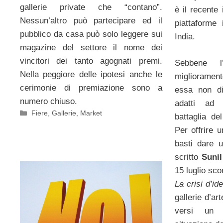
gallerie private che “contano”.
è il recente
Nessun’altro può partecipare ed il
piattaforme 
pubblico da casa può solo leggere sui
India.
magazine del settore il nome dei
vincitori dei tanto agognati premi.
Sebbene l
Nella peggiore delle ipotesi anche le
miglioramen
cerimonie di premiazione sono a
essa non d
numero chiuso.
adatti ad 
Categorie
Fiere
,
Gallerie
,
Market
battaglia de
Per offrire u
basti dare 
scritto
Sunil
15 luglio scor
La crisi d’ide
gallerie d’ar
versi un r