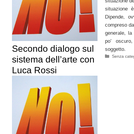
situazione de
situazione 
Dipende, ov
compreso da 
generale, la
po’ oscuro,
Secondo dialogo sul
soggetto.
Categorie
Senza cate
sistema dell’arte con
Luca Rossi