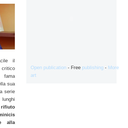
ile il
Open publication
- Free
publishing
-
More
 critico
art
i fama
lla sua
a serie
lunghi
 rifiuto
inicis
e alla