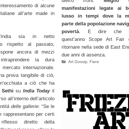
dietro front.
Meglio e
 interessamento di alcune
manifestazioni legate ai b
italiane all’arte made in
lusso in tempi dove la m
parte della popolazione navig
povertà
. E dire che pr
’India sia in netto
quest’anno Scope Art Fair 
to rispetto al passato,
ritornare nella sede di East En
ispone ancora di mezzi
due anni di assenza.
intraprendere la dura
Categorie
Art Gossip
,
Fiere
l mercato internazionale.
na prova tangibile di ciò,
un’occhiata a ciò che ha
 Sethi
su
India Today
il
so all’interno dell’articolo
ntità delle gallerie
: “Se le
te rappresentano per certi
iflesso diretto della