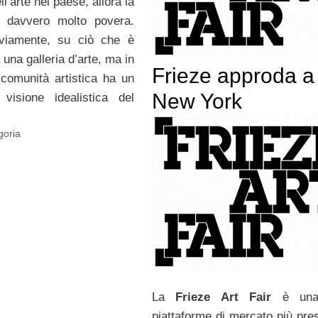
ll’arte nel paese, allora la
è davvero molto povera.
viamente, su ciò che è
una galleria d’arte, ma in
Frieze approda a
 comunità artistica ha un
New York
 visione idealistica del
goria
La
Frieze Art Fair
è una
piattaforme di mercato più pres