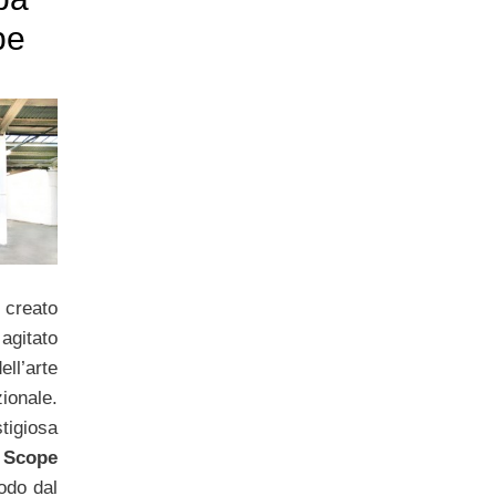
pe
 creato
agitato
’arte
onale.
tigiosa
Scope
iodo dal