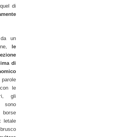
quel di
vamente
 da un
ne,
le
zione
lima di
nomico
 parole
 con le
i, gli
i sono
e borse
 letale
 brusco