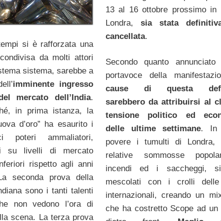
13 al 16 ottobre prossimo in 
Londra,
sia stata definiti
cancellata
.
 tempi si è rafforzata una
condivisa da molti attori
Secondo quanto annunciato
istema sistema, sarebbe a
portavoce della manifestazio
ell’
imminente ingresso
cause di questa defe
 del mercato dell’India
.
sarebbero da attribuirsi al c
hé, in prima istanza, la
tensione politico ed eco
uova d’oro” ha esaurito i
delle ultime settimane
. In
i poteri ammaliatori,
povere i tumulti di Londra,
i su livelli di mercato
relative sommosse popolar
feriori rispetto agli anni
incendi ed i saccheggi, s
La seconda prova della
mescolati con i crolli dell
ndiana sono i tanti talenti
internazionali, creando un mix
he non vedono l’ora di
che ha costretto Scope ad un
lla scena. La terza prova