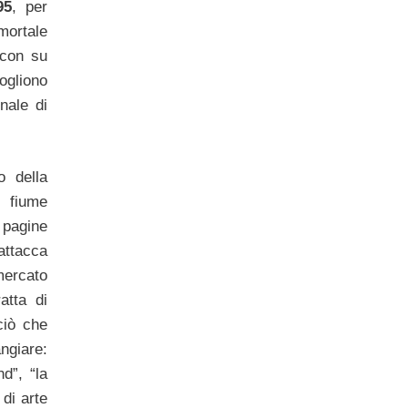
95
, per
ortale
a con su
ogliono
nale di
o della
 fiume
 pagine
ttacca
ercato
atta di
ciò che
ngiare:
d”, “la
di arte