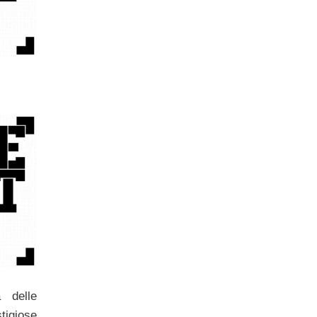
 delle
tigiose