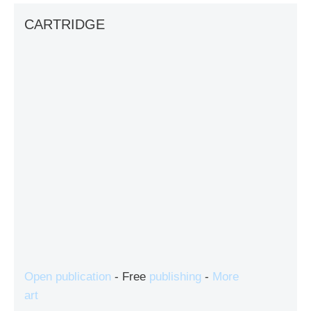
CARTRIDGE
Open publication
- Free
publishing
-
More
art