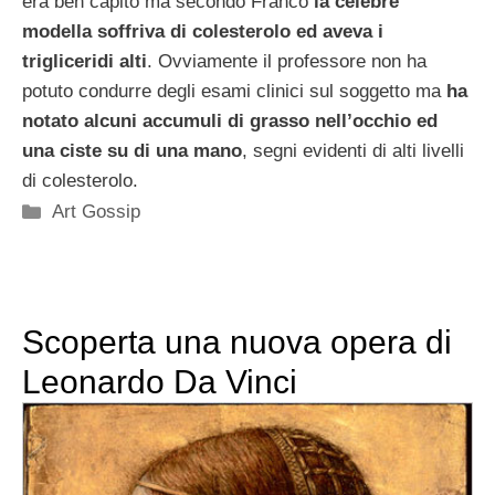
era ben capito ma secondo Franco
la celebre
modella soffriva di colesterolo ed aveva i
trigliceridi alti
. Ovviamente il professore non ha
potuto condurre degli esami clinici sul soggetto ma
ha
notato alcuni accumuli di grasso nell’occhio ed
una ciste su di una mano
, segni evidenti di alti livelli
di colesterolo.
Categorie
Art Gossip
Scoperta una nuova opera di
Leonardo Da Vinci