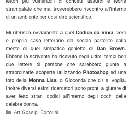
lettori più vulnerabili di concetti assurdi e teorie
strampalate che mai troverebbero riscontro all’interno
di un ambiente per così dire scientifico.
Mi riferisco ovviamente a quel
Codice da Vinci
, vero
e proprio caso letterario del secolo partorito dalla
mente di quel simpatico genietto di
Dan Brown
.
Ebbene la scrivente ha ricevuto negli ultimi tempi ben
due lettere di persone che sarebbero giunte a
straordinarie scoperte utilizzando
Photoshop
ed una
foto della
Monna Lisa
, o Gioconda che dir si voglia.
Inoltre diversi esimi ricercatori sono pronti a giurare di
aver letto strani codici all’interno degli occhi della
celebre donna.
Categorie
Art Gossip
,
Editorial