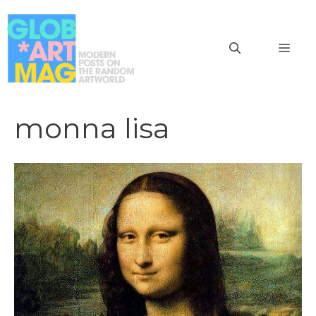
Vai
al
MEN
contenuto
monna lisa