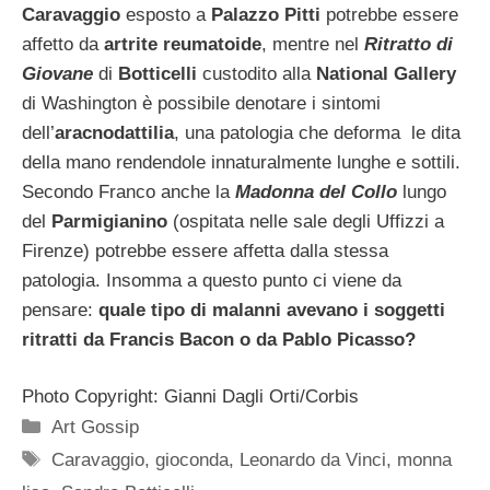
Caravaggio
esposto a
Palazzo Pitti
potrebbe essere
affetto da
artrite reumatoide
, mentre nel
Ritratto di
Giovane
di
Botticelli
custodito alla
National Gallery
di Washington è possibile denotare i sintomi
dell’
aracnodattilia
, una patologia che deforma le dita
della mano rendendole innaturalmente lunghe e sottili.
Secondo Franco anche la
Madonna del Collo
lungo
del
Parmigianino
(ospitata nelle sale degli Uffizzi a
Firenze) potrebbe essere affetta dalla stessa
patologia. Insomma a questo punto ci viene da
pensare:
quale tipo di malanni avevano i soggetti
ritratti da Francis Bacon o da Pablo Picasso?
Photo Copyright: Gianni Dagli Orti/Corbis
Categorie
Art Gossip
Tag
Caravaggio
,
gioconda
,
Leonardo da Vinci
,
monna