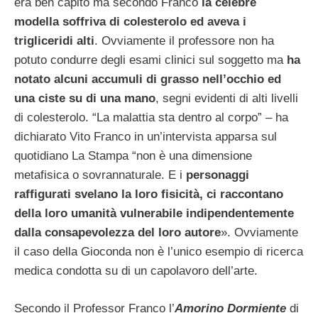
era ben capito ma secondo Franco
la celebre
modella soffriva di colesterolo ed aveva i
trigliceridi alti
. Ovviamente il professore non ha
potuto condurre degli esami clinici sul soggetto ma
ha
notato alcuni accumuli di grasso nell’occhio ed
una ciste su di una mano
, segni evidenti di alti livelli
di colesterolo.
“La malattia sta dentro al corpo” – ha
dichiarato Vito Franco in un’intervista apparsa sul
quotidiano La Stampa “non è una dimensione
metafisica o sovrannaturale. E i
personaggi
raffigurati svelano la loro fisicità, ci raccontano
della loro umanità vulnerabile indipendentemente
dalla consapevolezza del loro autore
». Ovviamente
il caso della Gioconda non è l’unico esempio di ricerca
medica condotta su di un capolavoro dell’arte.
Secondo il Professor Franco l’
Amorino Dormiente
di