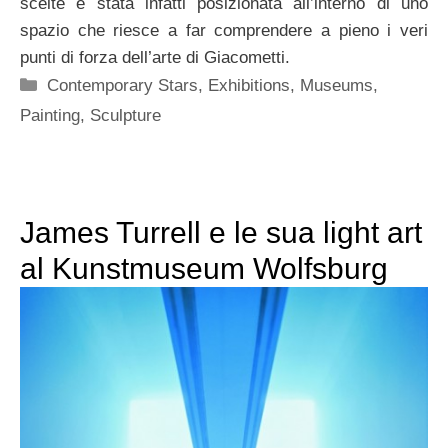
scelte è stata infatti posizionata all’interno di uno
spazio che riesce a far comprendere a pieno i veri
punti di forza dell’arte di Giacometti.
Categorie
Contemporary Stars
,
Exhibitions
,
Museums
,
Painting
,
Sculpture
James Turrell e le sua light art
al Kunstmuseum Wolfsburg