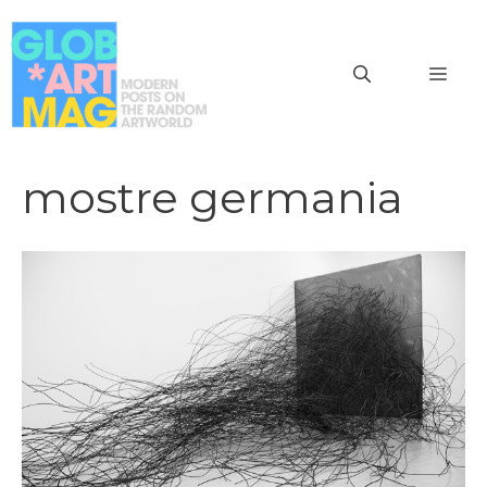
Vai
al
MEN
contenuto
mostre germania