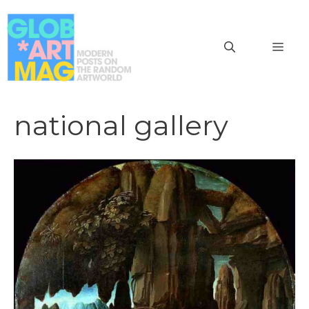
Vai
al
MEN
contenuto
national gallery