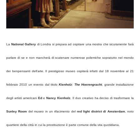
La
National Gallery
di Londra si prepara ad ospitare una mostra che sicuramente farà
parlare di se e non mancherà di scatenare numerose polemiche sopratutto nel mondo
dei benpensanti dell’arte. Il prestigioso museo ospiterà infatti dal 18 novembre al 21
febbraio 2010 un evento dal titolo
Kienholz: The Hoerengracht
, grande installazione
degli artisti americani
Ed
e
Nancy Kienholz
. Il duo creativo ha deciso di trasformare la
Sunley Room
del museo in un rifacimento del
red light district di Amsterdam
, noto
quartiere della città in cui la prostituzione è parte comune della vita quotidiana.