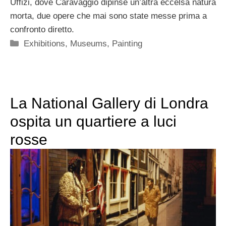
Uffizi, dove Caravaggio dipinse un’altra eccelsa natura
morta, due opere che mai sono state messe prima a
confronto diretto.
Categorie
Exhibitions
,
Museums
,
Painting
La National Gallery di Londra
ospita un quartiere a luci
rosse