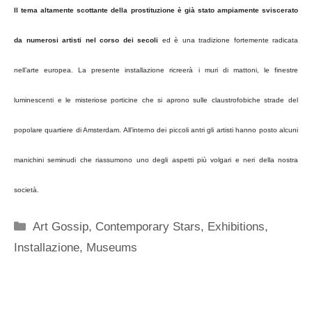
Il tema altamente scottante della prostituzione è già stato ampiamente sviscerato
da numerosi artisti nel corso dei secoli
ed è una tradizione fortemente radicata
nell’arte europea. La presente installazione ricreerà i muri di mattoni, le finestre
luminescenti e le misteriose porticine che si aprono sulle claustrofobiche strade del
popolare quartiere di Amsterdam. All’interno dei piccoli antri gli artisti hanno posto alcuni
manichini seminudi che riassumono uno degli aspetti più volgari e neri della nostra
società.
Categorie
Art Gossip
,
Contemporary Stars
,
Exhibitions
,
Installazione
,
Museums