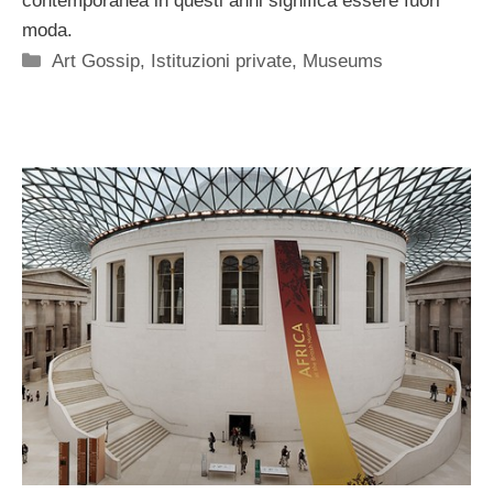
contemporanea in questi anni significa essere fuori
moda.
Categorie
Art Gossip
,
Istituzioni private
,
Museums