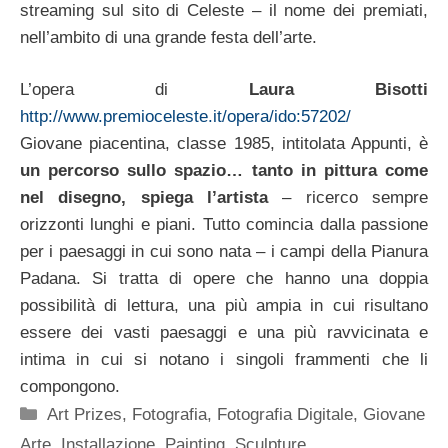
streaming sul sito di Celeste – il nome dei premiati,
nell’ambito di una grande festa dell’arte.
L’opera di
Laura Bisotti
http://www.premioceleste.it/opera/ido:57202/
Giovane piacentina, classe 1985, intitolata Appunti, è
un percorso sullo spazio… tanto in pittura come
nel disegno, spiega l’artista
– ricerco sempre
orizzonti lunghi e piani. Tutto comincia dalla passione
per i paesaggi in cui sono nata – i campi della Pianura
Padana. Si tratta di opere che hanno una doppia
possibilità di lettura, una più ampia in cui risultano
essere dei vasti paesaggi e una più ravvicinata e
intima in cui si notano i singoli frammenti che li
compongono.
Categorie
Art Prizes
,
Fotografia
,
Fotografia Digitale
,
Giovane
Arte
,
Installazione
,
Painting
,
Sculpture