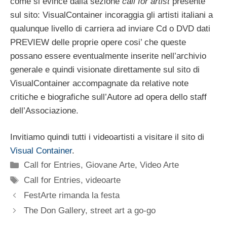
come si evince dalla sezione
call for artist
presente
sul sito: VisualContainer incoraggia gli artisti italiani a
qualunque livello di carriera ad inviare Cd o DVD dati
PREVIEW delle proprie opere cosi’ che queste
possano essere eventualmente inserite nell’archivio
generale e quindi visionate direttamente sul sito di
VisualContainer accompagnate da relative note
critiche e biografiche sull’Autore ad opera dello staff
dell’Associazione.
Invitiamo quindi tutti i videoartisti a visitare il sito di
Visual Container
.
Categorie
Call for Entries
,
Giovane Arte
,
Video Arte
Tag
Call for Entries
,
videoarte
FestArte rimanda la festa
The Don Gallery, street art a go-go