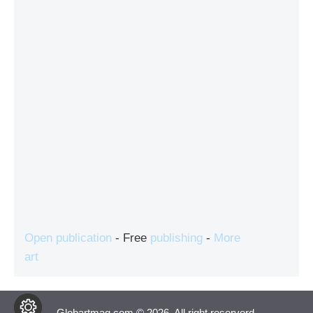
Open publication
- Free
publishing
-
More
art
Globartmag.com © 2026. All right reserverd.