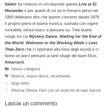
Select
ha rimesso in circolazione questo
Live at El
Mocambo
e per quanti di voi se lo fossero perso nel
1993 dobbiamo dire che questo concerto datato 1978
è proprio pieno di buona musica, suonata con vigore
rockabilly senza starci a pensare su. Tnte buone
songs tra cui
Mystery Dance
,
Waiting for the End of
the World
,
Welcome to the Working Week
e
Less
Than Zero
che ci riportano alla furia degli esordi e ci
fanno un poco pensare ai tanti sbagli del buon Elvis.
Amarcord
.
Categorie
Senza categoria
Tag
Musica
,
nuovo disco
,
recensione
dzgn links
Ritorna Ottmar Horl con un esercito di nani nazisti
Lascia un commento