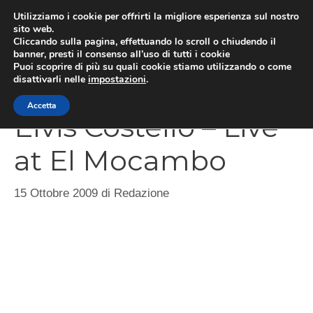
Vai
Utilizziamo i cookie per offrirti la migliore esperienza sul nostro
al
sito web.
Cliccando sulla pagina, effettuando lo scroll o chiudendo il
MEN
contenuto
banner, presti il consenso all’uso di tutti i cookie
Puoi scoprire di più su quali cookie stiamo utilizzando o come
disattivarli nelle
impostazioni
.
Accetta
Elvis Costello – Live
at El Mocambo
15 Ottobre 2009
di
Redazione