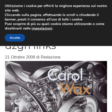
Vai
Utilizziamo i cookie per offrirti la migliore esperienza sul nostro
al
sito web.
Cliccando sulla pagina, effettuando lo scroll o chiudendo il
MEN
contenuto
banner, presti il consenso all’uso di tutti i cookie
Puoi scoprire di più su quali cookie stiamo utilizzando o come
disattivarli nelle
impostazioni
.
Accetta
dzgn links
21 Ottobre 2009
di
Redazione