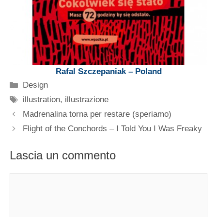
Rafal Szczepaniak – Poland
Categorie
Design
Tag
illustration
,
illustrazione
Madrenalina torna per restare (speriamo)
Flight of the Conchords – I Told You I Was Freaky
Lascia un commento
Commento