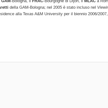
a
GAM
-Bologna, il
FRAC
-Bourgogne di Dijon, il
MLAC
a Roma
retti
della GAM-Bologna; nel 2005 è stato incluso nel
Viewi
esidence alla Texas A&M University per il biennio 2006/2007,