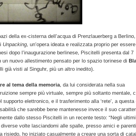
pazi della ex-cisterna dell’acqua di Prenzlauerberg a Berlino
di
Unpacking
, un’opera ideata e realizzata proprio per essere
mesi dopo l’inaugurazione berlinese, Piscitelli presenta dal 7
in un nuovo allestimento pensato per lo spazio torinese di
Bl
 già visti al Singuhr, più un altro inedito).
are al tema della memoria
, da lui considerata nella sua
 fruizione sempre più virtuale, sempre più soltanto mentale, 
supporto elettronico, e il trasferimento alla ‘rete’, a questa 
onsabilità che sarebbe bene mantenesse invece il suo caratte
ente dallo stesso Piscitelli in un recente testo: “Negli ultimi
iverse volte lasciandomi alle spalle, presso amici e parenti
ora risiedo, ho iniziato casualmente a creare una sorta di cata