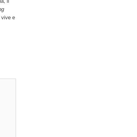
, il
ng
 vive e