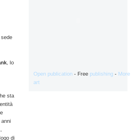
, sede
ank
, lo
Open publication
- Free
publishing
-
More
art
che sta
entità
re
 anni
,
logo di