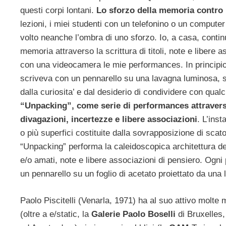
questi corpi lontani.
Lo sforzo della memoria contro i
lezioni, i miei studenti con un telefonino o un computer 
volto neanche l’ombra di uno sforzo. Io, a casa, conti
memoria attraverso la scrittura di titoli, note e libere
con una videocamera le mie performances. In principio 
scriveva con un pennarello su una lavagna luminosa, 
dalla curiosita’ e dal desiderio di condividere con qual
“Unpacking”, come serie di performances attraverso i
divagazioni, incertezze e libere associazioni
. L’ins
o più superfici costituite dalla sovrapposizione di sca
“Unpacking” performa la caleidoscopica architettura della 
e/o amati, note e libere associazioni di pensiero. Ogni
un pennarello su un foglio di acetato proiettato da una
Paolo Piscitelli (Venarla, 1971) ha al suo attivo molte 
(oltre a e/static, la
Galerie Paolo Boselli
di Bruxelles,