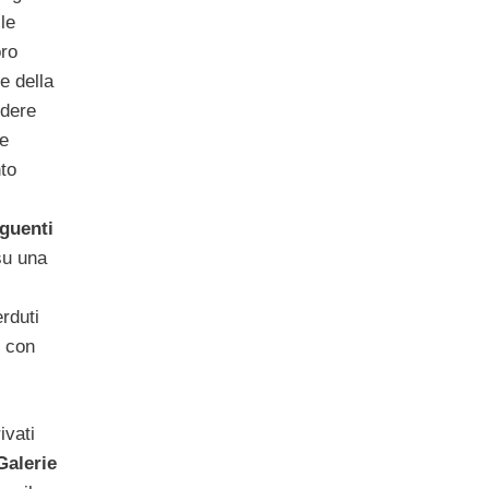
le
oro
e della
ndere
he
to
eguenti
su una
erduti
e con
ivati
Galerie