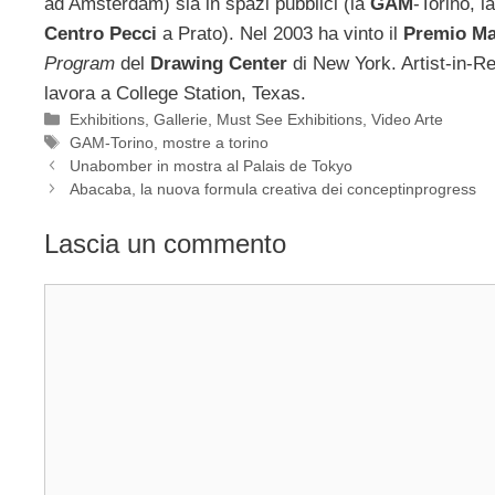
ad Amsterdam) sia in spazi pubblici (la
GAM
-Torino, l
Centro Pecci
a Prato). Nel 2003 ha vinto il
Premio Ma
Program
del
Drawing Center
di New York. Artist-in-R
lavora a College Station, Texas.
Categorie
Exhibitions
,
Gallerie
,
Must See Exhibitions
,
Video Arte
Tag
GAM-Torino
,
mostre a torino
Unabomber in mostra al Palais de Tokyo
Abacaba, la nuova formula creativa dei conceptinprogress
Lascia un commento
Commento