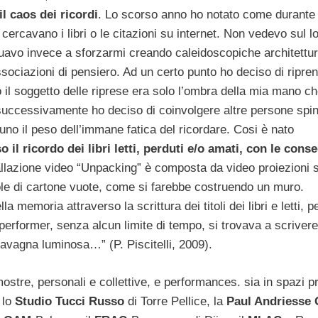
l caos dei ricordi
. Lo scorso anno ho notato come durante 
cercavano i libri o le citazioni su internet. Non vedevo sul l
nuavo invece a sforzarmi creando caleidoscopiche architettur
 associazioni di pensiero. Ad un certo punto ho deciso di ripre
il soggetto delle riprese era solo l’ombra della mia mano c
successivamente ho deciso di coinvolgere altre persone spin
cuno il peso dell’immane fatica del ricordare. Cosi è nato
l ricordo dei libri letti, perduti e/o amati, con le cons
tallazione video “Unpacking” è composta da video proiezioni 
tole di cartone vuote, come si farebbe costruendo un muro.
memoria attraverso la scrittura dei titoli dei libri e letti, p
 performer, senza alcun limite di tempo, si trovava a scriver
 lavagna luminosa…” (P. Piscitelli, 2009).
mostre, personali e collettive, e performances. sia in spazi pr
 lo
Studio Tucci Russo
di Torre Pellice, la
Paul Andriesse 